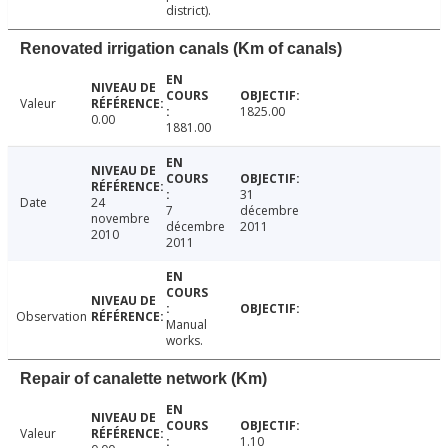
district).
Renovated irrigation canals (Km of canals)
Valeur
1825.00
0.00
1881.00
31
Date
24
7
décembre
novembre
décembre
2011
2010
2011
Observation
Manual
works.
Repair of canalette network (Km)
Valeur
1.10