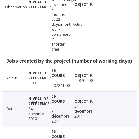
assumed
Observation
3
months
at 22
days/monthActual
work
completed
in
shorter
time.
Jobs created by the project (number of working days)
Valeur
458700.00
0.00
402241.00
31
Date
24
7
décembre
novembre
décembre
2011
2010
2011