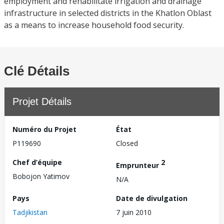
employment and rehabilitate irrigation and drainage
infrastructure in selected districts in the Khatlon Oblast
as a means to increase household food security.
Clé Détails
Projet Détails
Numéro du Projet
État
P119690
Closed
Chef d’équipe
2
Emprunteur
Bobojon Yatimov
N/A
Pays
Date de divulgation
Tadjikistan
7 juin 2010