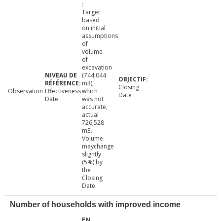
Target
based
on initial
assumptions
of
volume
of
excavation
(744,044
m3),
Closing
Observation
Effectiveness
which
Date
Date
was not
accurate,
actual
726,528
m3.
Volume
maychange
slightly
(5%) by
the
Closing
Date.
Number of households with improved income