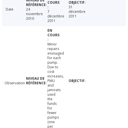
31
Date
24
7
décembre
novembre
décembre
2011
2010
2011
Minor
repairs
envisaged
for each
pump.
Due to
cost
increases,
PMU
Observation
and
jamoats
used
the
funds
for
fewer
pumps
(one
per