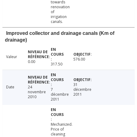
towards
renovation
of
irrigation
canals.
Improved collector and drainage canals (Km of
drainage)
Valeur
576.00
0.00
317.50
31
Date
24
7
décembre
novembre
décembre
2011
2010
2011
Mechanized.
Price of
cleaning