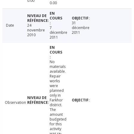
0.00
0.00
31
Date
24
7
décembre
novembre
décembre
2011
2010
2011
No
materials
available.
Repair
works
were
planned
only in
Farkhor
Observation
district.
The
amount
budgeted
for this
activity
was re-