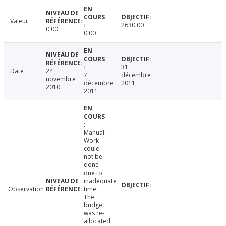
Valeur
2630.00
0.00
0.00
31
Date
24
7
décembre
novembre
décembre
2011
2010
2011
Manual.
Work
could
not be
done
due to
inadequate
Observation
time.
The
budget
was re-
allocated