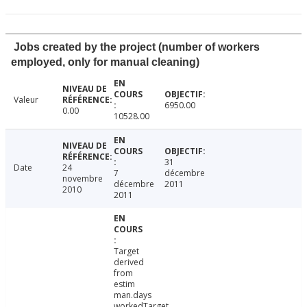
Jobs created by the project (number of workers
employed, only for manual cleaning)
Valeur
6950.00
0.00
10528.00
31
Date
24
7
décembre
novembre
décembre
2011
2010
2011
Target
derived
from
estim
man.days
workedTarget