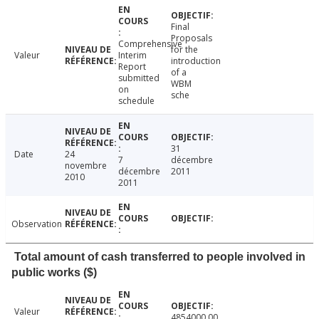
Final
Proposals
Comprehensive
for the
Valeur
Interim
introduction
Report
of a
submitted
WBM
on
sche
schedule
31
Date
24
7
décembre
novembre
décembre
2011
2010
2011
Observation
Total amount of cash transferred to people involved in
public works ($)
Valeur
4854000.00