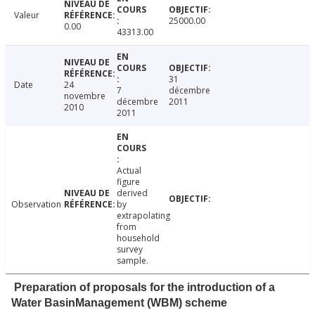
Valeur
25000.00
0.00
43313.00
31
Date
24
7
décembre
novembre
décembre
2011
2010
2011
Actual
figure
derived
Observation
by
extrapolating
from
household
survey
sample.
Preparation of proposals for the introduction of a
Water BasinManagement (WBM) scheme