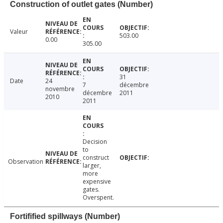
Construction of outlet gates (Number)
Valeur
503.00
0.00
305.00
31
Date
24
7
décembre
novembre
décembre
2011
2010
2011
Decision
to
construct
Observation
larger,
more
expensive
gates.
Overspent.
Fortifified spillways (Number)