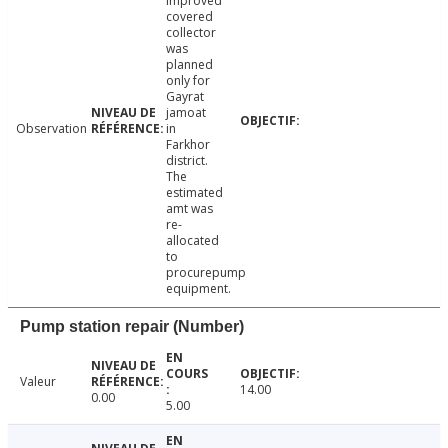
Improved
covered
collector
was
planned
only for
Gayrat
jamoat
Observation
in
Farkhor
district.
The
estimated
amt was
re-
allocated
to
procurepump
equipment.
Pump station repair (Number)
Valeur
14.00
0.00
5.00