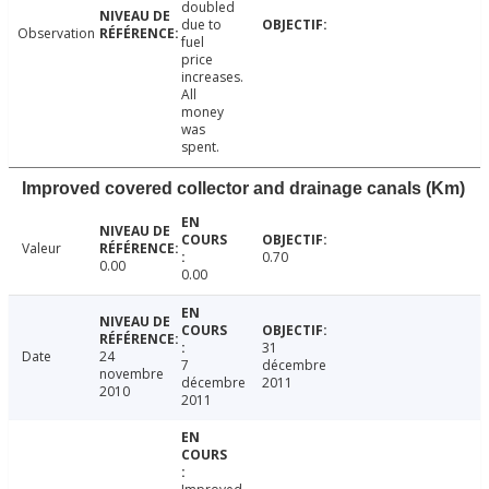
doubled
due to
Observation
fuel
price
increases.
All
money
was
spent.
Improved covered collector and drainage canals (Km)
Valeur
0.70
0.00
0.00
31
Date
24
7
décembre
novembre
décembre
2011
2010
2011