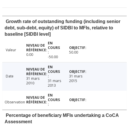
Growth rate of outstanding funding (including senior
debt, sub-debt, equity) of SIDBI to MFIs, relative to
baseline [SIDBI level]
Valeur
50.00
0.00
-50.00
Date
31 mars
31 mars
31 mars
2015
2010
2013
Observation
Percentage of beneficiary MFIs undertaking a CoCA
Assessment