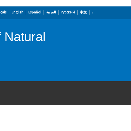
çais
English
Español
العربية
Русский
中文
 Natural