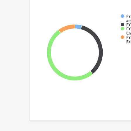
FY
an
FY
FY
En
FY
Ex