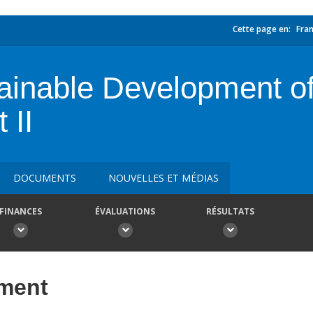
Cette page en:
Fran
ainable Development of
 II
DOCUMENTS
NOUVELLES ET MÉDIAS
FINANCES
ÉVALUATIONS
RÉSULTATS
ement