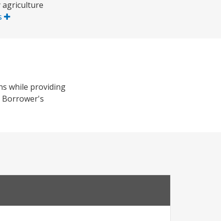
y agriculture
us
ns while providing
e Borrower's