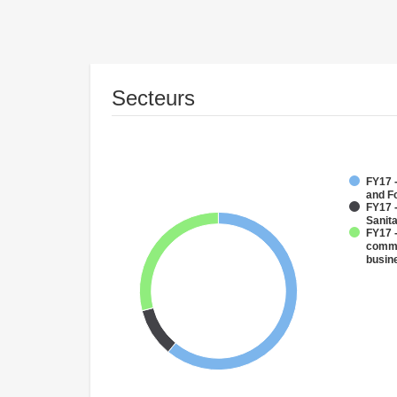
Secteurs
FY17 -
and F
FY17 
Sanit
FY17 -
comme
busin