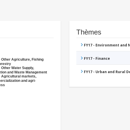
Thèmes
FY17 - Environment and
FY17 - Finance
 Other Agriculture, Fishing
orestry
- Other Water Supply,
FY17 - Urban and Rural 
ation and Waste Management
 Agricultural markets,
rcialization and agri-
ess