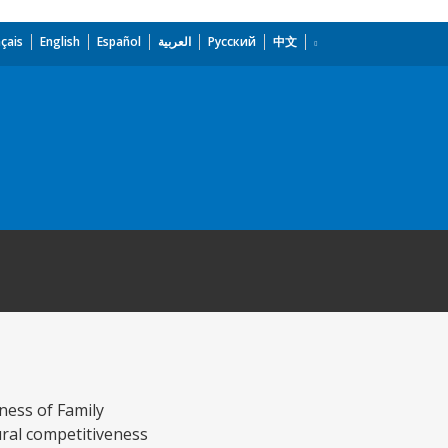
çais
English
Español
العربية
Русский
中文
eness of Family
ural competitiveness