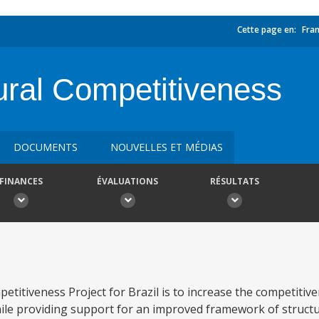
Cette page en:
Fran
ural Competitiveness
DOCUMENTS
NOUVELLES ET MÉDIAS
FINANCES
ÉVALUATIONS
RÉSULTATS
etitiveness Project for Brazil is to increase the competitiv
ile providing support for an improved framework of struct