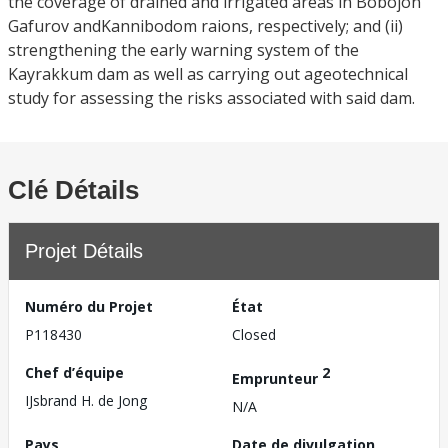
the coverage of drained and irrigated areas in Bobojon
Gafurov andKannibodom raions, respectively; and (ii)
strengthening the early warning system of the
Kayrakkum dam as well as carrying out ageotechnical
study for assessing the risks associated with said dam.
Clé Détails
Projet Détails
Numéro du Projet
État
P118430
Closed
Chef d’équipe
2
Emprunteur
IJsbrand H. de Jong
N/A
Pays
Date de divulgation