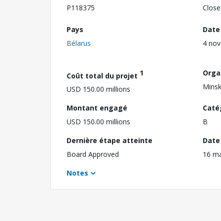
P118375
Close
Pays
Date
Bélarus
4 no
1
Orga
Coût total du projet
Minsk
USD 150.00 millions
Montant engagé
Caté
USD 150.00 millions
B
Dernière étape atteinte
Date 
Board Approved
16 ma
Notes