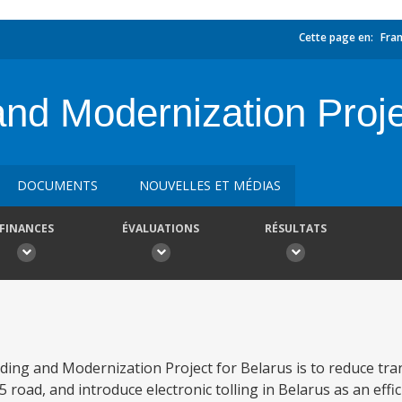
Cette page en:
Fran
nd Modernization Proje
DOCUMENTS
NOUVELLES ET MÉDIAS
FINANCES
ÉVALUATIONS
RÉSULTATS
ing and Modernization Project for Belarus is to reduce tra
road, and introduce electronic tolling in Belarus as an effic