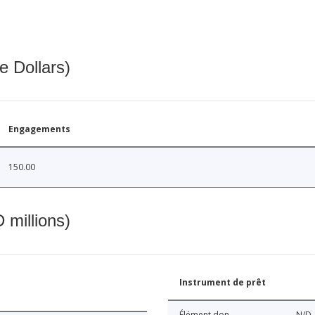
e Dollars)
Engagements
150.00
 millions)
Instrument de prêt
Élément don
N/D