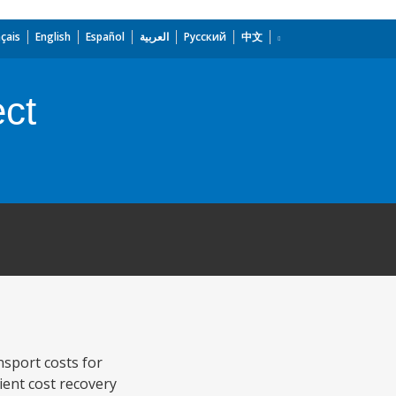
çais
English
Español
العربية
Русский
中文
ct
nsport costs for
ient cost recovery