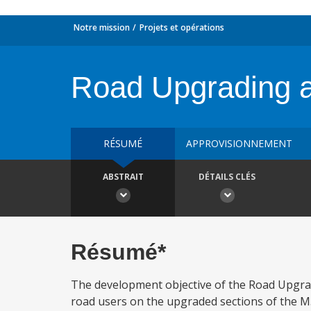
Notre mission
Projets et opérations
Road Upgrading a
RÉSUMÉ
APPROVISIONNEMENT
ABSTRAIT
DÉTAILS CLÉS
Résumé*
The development objective of the Road Upgrad
road users on the upgraded sections of the M5 