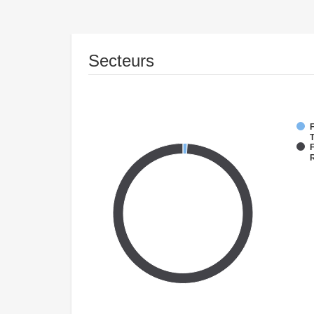
Secteurs
F
T
F