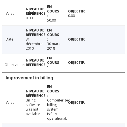
Valeur
0.00
0.00
50.00
Date
31
décembre
30 mars
2010
2018
Observation
Improvement in billing
Billing
Comouterized
Valeur
software
billing
was not
system
available
is fully
operational.