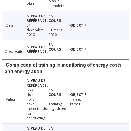
plan is
plan
completed
Date
31
décembre
31 mars
2010
2020
Observation
Completion of training in monitoring of energy costs
and energy audit
DVK
does
Valeur
no?t
Target
have
Training
is met
themethodology
conudcted.
for
conducting