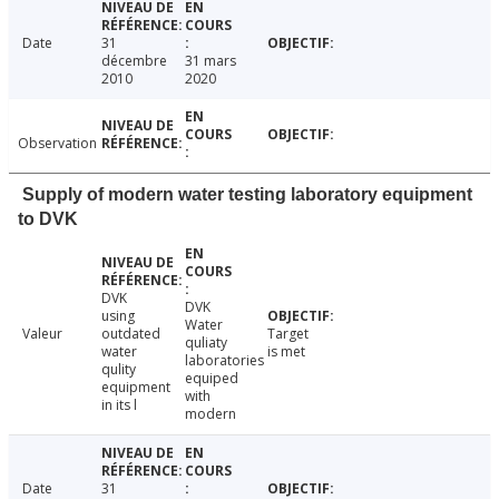
Date
31
décembre
31 mars
2010
2020
Observation
Supply of modern water testing laboratory equipment
to DVK
DVK
DVK
using
Water
Valeur
outdated
Target
quliaty
water
is met
laboratories
qulity
equiped
equipment
with
in its l
modern
Date
31