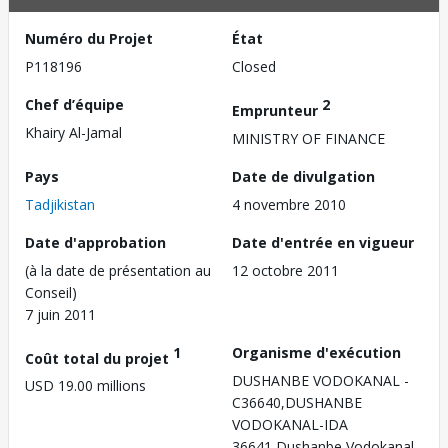
Numéro du Projet
État
P118196
Closed
Chef d’équipe
2
Emprunteur
Khairy Al-Jamal
MINISTRY OF FINANCE
Pays
Date de divulgation
Tadjikistan
4 novembre 2010
Date d'approbation
Date d'entrée en vigueur
(à la date de présentation au
12 octobre 2011
Conseil)
7 juin 2011
1
Organisme d'exécution
Coût total du projet
DUSHANBE VODOKANAL -
USD 19.00 millions
C36640,DUSHANBE
VODOKANAL-IDA
36641,Dushanbe Vodokanal