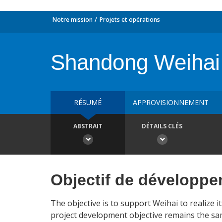
Notre mission
Projets et opérations
Shandong Weihai 
RÉSUMÉ
APPROVISIONNEMENT
ABSTRAIT
DÉTAILS CLÉS
Objectif de développ
The objective is to support Weihai to realize i
project development objective remains the sam