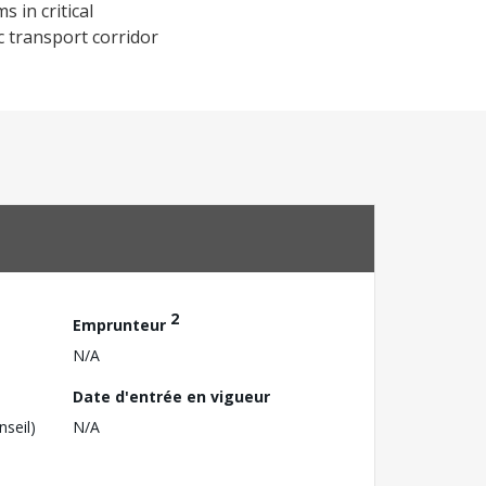
 in critical
c transport corridor
2
Emprunteur
N/A
Date d'entrée en vigueur
nseil)
N/A