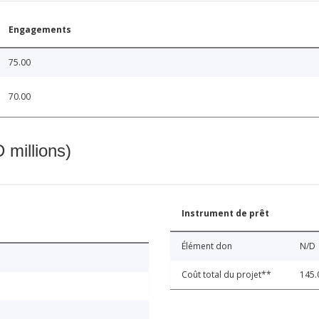
Engagements
75.00
70.00
 millions)
Instrument de prêt
Élément don
N/D
Coût total du projet**
145.