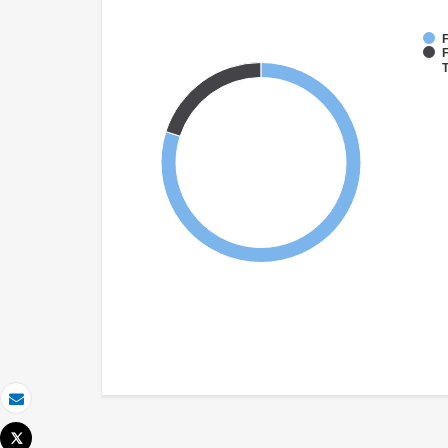
F
F
T
Email
Tweet