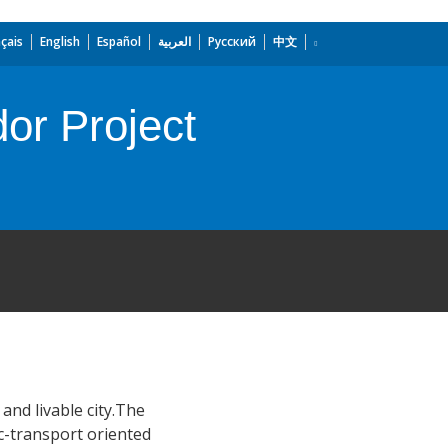
çais
English
Español
العربية
Русский
中文
or Project
and livable city.The
c-transport oriented