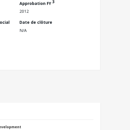
3
Approbation FY
2012
ocial
Date de clôture
N/A
Development