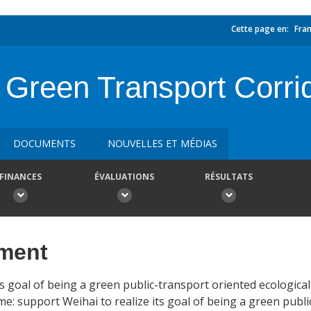
Cette page en:
Fran
Green Transport Corrid
DOCUMENTS
NOUVELLES ET MÉDIAS
FINANCES
ÉVALUATIONS
RÉSULTATS
ement
ts goal of being a green public-transport oriented ecological 
e: support Weihai to realize its goal of being a green publi