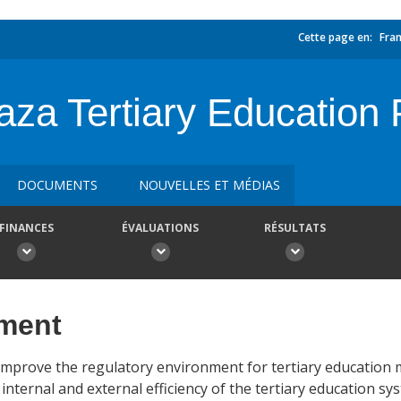
Cette page en:
Fran
za Tertiary Education 
DOCUMENTS
NOUVELLES ET MÉDIAS
FINANCES
ÉVALUATIONS
RÉSULTATS
ement
o improve the regulatory environment for tertiary educatio
nternal and external efficiency of the tertiary education syst