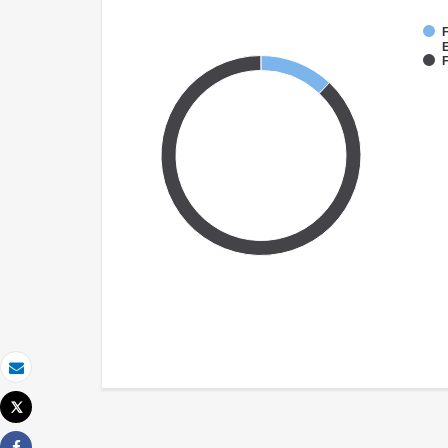
F
F
Email
Tweet
Imprimer