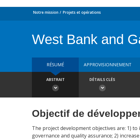
Notre mission
Projets et opérations
West Bank and Ga
RÉSUMÉ
APPROVISIONNEMENT
ABSTRAIT
DÉTAILS CLÉS
Objectif de développ
The project development objectives are: 1) t
governance and quality assurance; 2) increase i