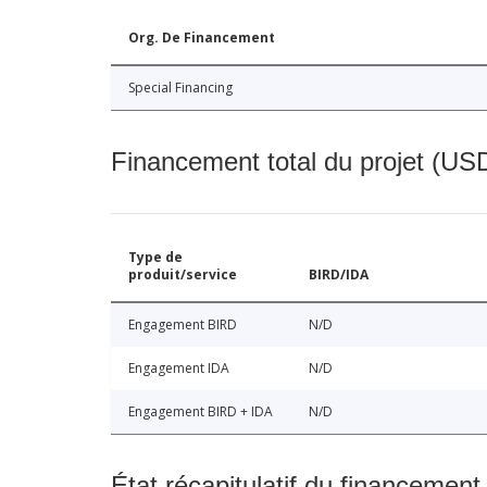
Org. De Financement
Special Financing
Financement total du projet (USD
Type de
produit/service
BIRD/IDA
Engagement BIRD
N/D
Engagement IDA
N/D
Engagement BIRD + IDA
N/D
État récapitulatif du financement