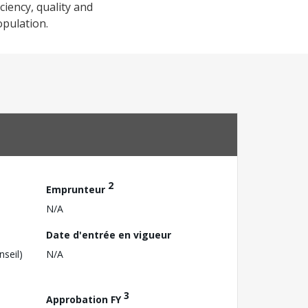
ciency, quality and
opulation.
2
Emprunteur
N/A
Date d'entrée en vigueur
nseil)
N/A
3
Approbation FY