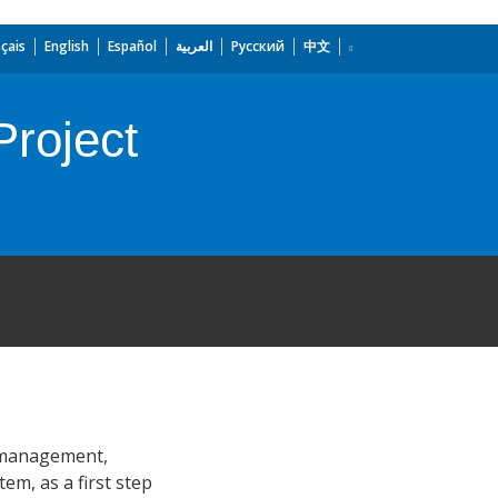
çais
English
Español
العربية
Русский
中文
Project
n management,
em, as a first step