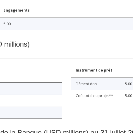
Engagements
5.00
 millions)
Instrument de prêt
Élément don
5.00
Coût total du projet**
5.00
 de la Banque (USD millions) au 31 juillet 