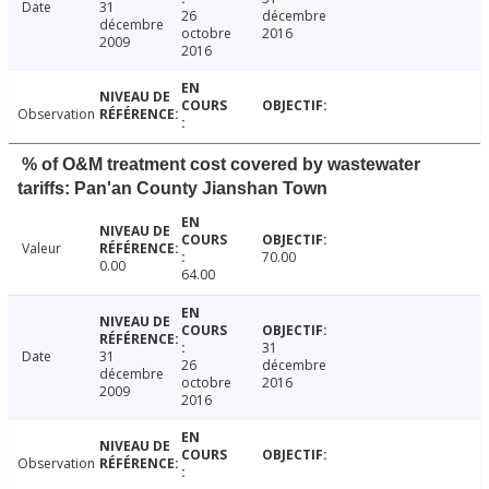
Date
31
26
décembre
décembre
octobre
2016
2009
2016
Observation
% of O&M treatment cost covered by wastewater
tariffs: Pan'an County Jianshan Town
Valeur
70.00
0.00
64.00
31
Date
31
26
décembre
décembre
octobre
2016
2009
2016
Observation