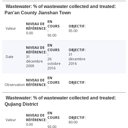
Wastewater: % of wastewater collected and treated:
Pan'an County Jianshan Town
Valeur
65.00
0.00
93.00
31
Date
31
26
décembre
décembre
octobre
2016
2009
2016
Observation
Wastewater: % of wastewater collected and treated:
Qujiang District
Valeur
80.00
0.00
93.00