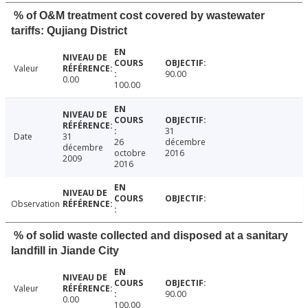
% of O&M treatment cost covered by wastewater
tariffs: Qujiang District
Valeur
90.00
0.00
100.00
31
Date
31
26
décembre
décembre
octobre
2016
2009
2016
Observation
% of solid waste collected and disposed at a sanitary
landfill in Jiande City
Valeur
90.00
0.00
100.00