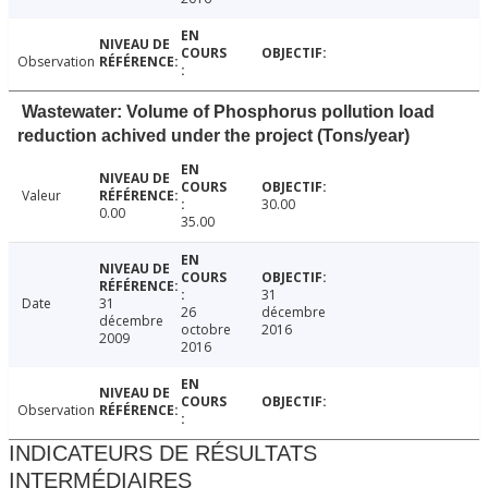
Observation
Wastewater: Volume of Phosphorus pollution load
reduction achived under the project (Tons/year)
Valeur
30.00
0.00
35.00
31
Date
31
26
décembre
décembre
octobre
2016
2009
2016
Observation
INDICATEURS DE RÉSULTATS
INTERMÉDIAIRES