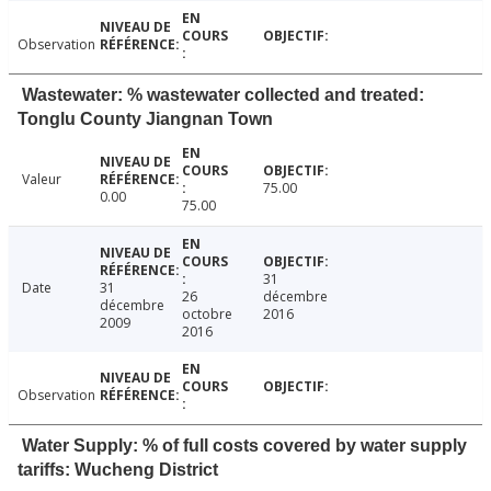
Observation
Wastewater: % wastewater collected and treated:
Tonglu County Jiangnan Town
Valeur
75.00
0.00
75.00
31
Date
31
26
décembre
décembre
octobre
2016
2009
2016
Observation
Water Supply: % of full costs covered by water supply
tariffs: Wucheng District