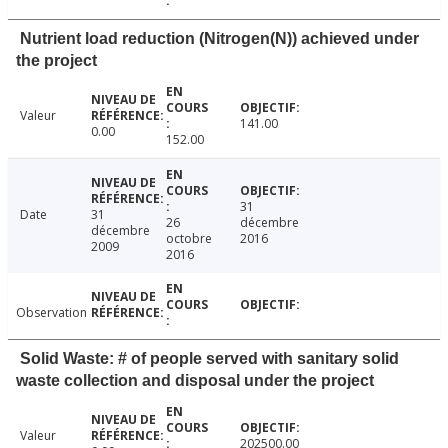
Nutrient load reduction (Nitrogen(N)) achieved under
the project
Valeur
141.00
0.00
152.00
31
Date
31
26
décembre
décembre
octobre
2016
2009
2016
Observation
Solid Waste: # of people served with sanitary solid
waste collection and disposal under the project
Valeur
202500.00