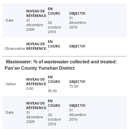
31
Date
31
26
décembre
décembre
octobre
2016
2009
2016
Observation
Wastewater: % of wastewater collected and treated:
Pan’an County Yunshan District
Valeur
75.00
0.00
95.00
31
Date
31
26
décembre
décembre
octobre
2016
2009
2016