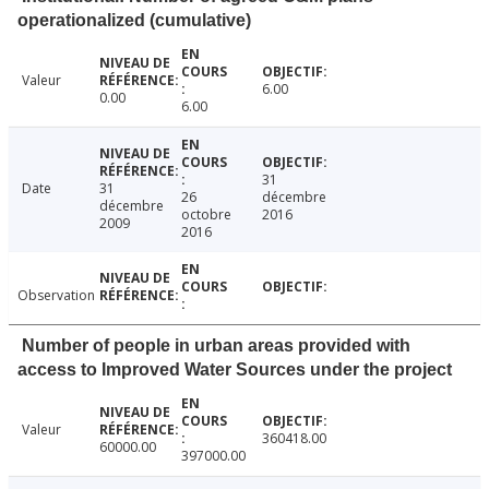
operationalized (cumulative)
Valeur
6.00
0.00
6.00
31
Date
31
26
décembre
décembre
octobre
2016
2009
2016
Observation
Number of people in urban areas provided with
access to Improved Water Sources under the project
Valeur
360418.00
60000.00
397000.00