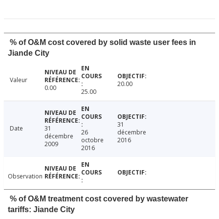
% of O&M cost covered by solid waste user fees in
Jiande City
Valeur
20.00
0.00
25.00
31
Date
31
26
décembre
décembre
octobre
2016
2009
2016
Observation
% of O&M treatment cost covered by wastewater
tariffs: Jiande City