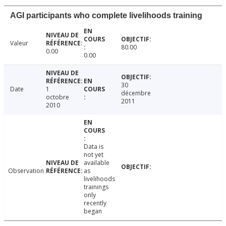
AGI participants who complete livelihoods training
Valeur
80.00
0.00
0.00
30
Date
1
décembre
octobre
2011
2010
Data is
not yet
available
Observation
as
livelihoods
trainings
only
recently
began