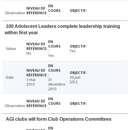
Observation
100 Adolscent Leaders complete leadership training
within first year
Valeur
Yes
No
Yes
Date
30 juin
3 mai
31
2012
2010
décembre
2010
Observation
AGI clubs will form Club Operations Committees