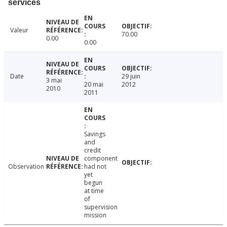
services
Valeur
70.00
0.00
0.00
Date
29 juin
3 mai
20 mai
2012
2010
2011
Savings
and
credit
component
Observation
had not
yet
begun
at time
of
supervision
mission