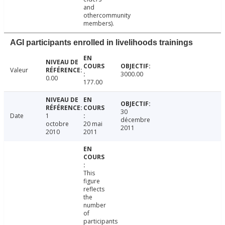
and
othercommunity
members).
AGI participants enrolled in livelihoods trainings
Valeur
3000.00
0.00
177.00
30
Date
1
décembre
octobre
20 mai
2011
2010
2011
This
figure
reflects
the
number
of
participants