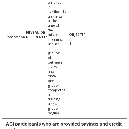
enrolled
in
livelihoods
trainings
at the
time of
the
mission.
Observation
Trainings
areconducted
in
groups
of
between
15-25
and
once
one
group
completes
a
training
a new
group
begins.
AGI participants who are provided savings and credit