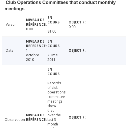
Club Operations Committees that conduct monthly
meetings
Valeur
0.00
0.00
81.00
Date
1
octobre
20 mai
2010
2011
Records
of club
operations
committee
meetings
show
that
over the
Observation
last 3
month