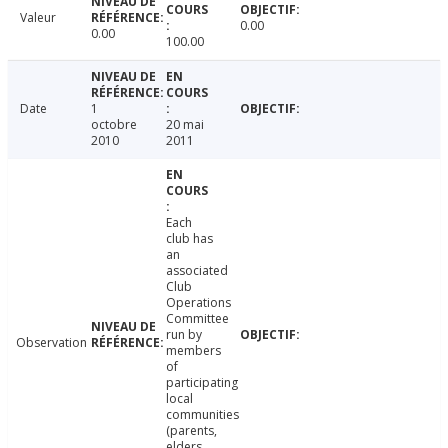
Valeur
0.00
0.00
100.00
Date
1
octobre
20 mai
2010
2011
Each
club has
an
associated
Club
Operations
Committee
run by
Observation
members
of
participating
local
communities
(parents,
elders