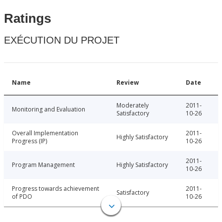
Ratings
EXÉCUTION DU PROJET
Name
Review
Date
Moderately
2011-
Monitoring and Evaluation
Satisfactory
10-26
Overall Implementation
2011-
Highly Satisfactory
Progress (IP)
10-26
2011-
Program Management
Highly Satisfactory
10-26
Progress towards achievement
2011-
Satisfactory
of PDO
10-26