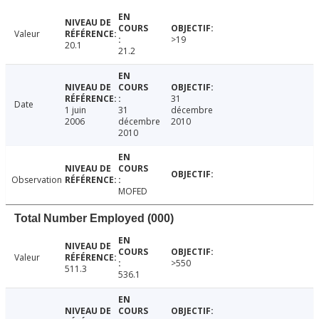
Valeur
>19
20.1
21.2
31
Date
1 juin
31
décembre
2006
décembre
2010
2010
Observation
MOFED
Total Number Employed (000)
Valeur
>550
511.3
536.1