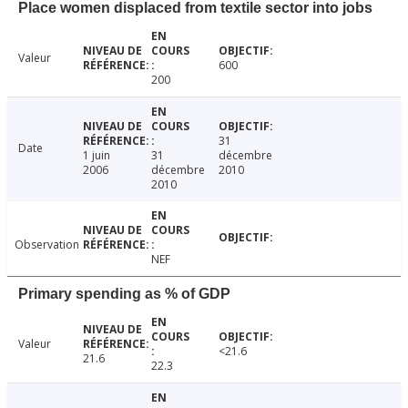
Place women displaced from textile sector into jobs
Valeur
600
200
31
Date
1 juin
31
décembre
2006
décembre
2010
2010
Observation
NEF
Primary spending as % of GDP
Valeur
<21.6
21.6
22.3