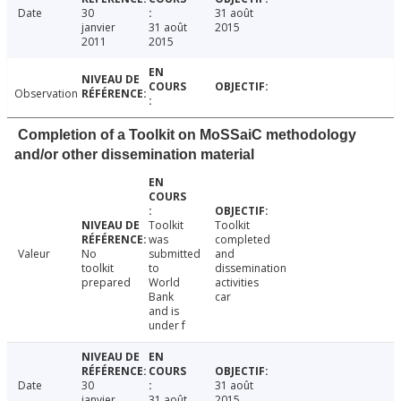
Date
30
31 août
janvier
31 août
2015
2011
2015
Observation
Completion of a Toolkit on MoSSaiC methodology
and/or other dissemination material
Toolkit
Toolkit
was
completed
Valeur
No
submitted
and
toolkit
to
dissemination
prepared
World
activities
Bank
car
and is
under f
Date
30
31 août
janvier
31 août
2015