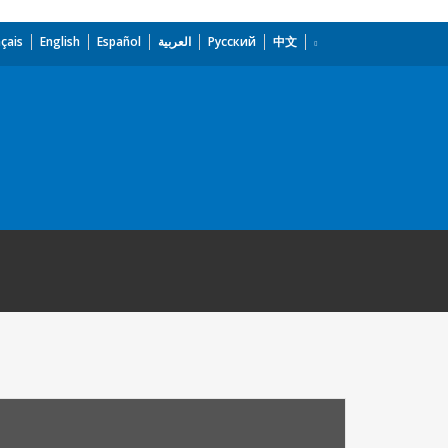
çais
English
Español
العربية
Русский
中文