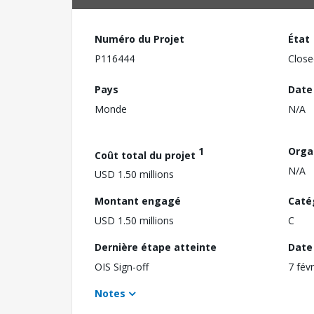
Numéro du Projet
État
P116444
Close
Pays
Date
Monde
N/A
1
Orga
Coût total du projet
N/A
USD 1.50 millions
Montant engagé
Caté
USD 1.50 millions
C
Dernière étape atteinte
Date 
OIS Sign-off
7 fév
Notes