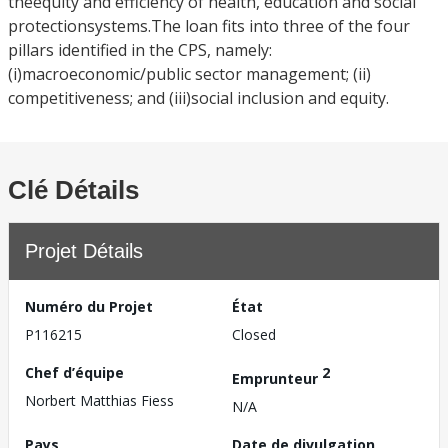
theequity and efficiency of health, education and social
protectionsystems.The loan fits into three of the four
pillars identified in the CPS, namely:
(i)macroeconomic/public sector management; (ii)
competitiveness; and (iii)social inclusion and equity.
Clé Détails
Projet Détails
Numéro du Projet
État
P116215
Closed
Chef d’équipe
2
Emprunteur
Norbert Matthias Fiess
N/A
Pays
Date de divulgation