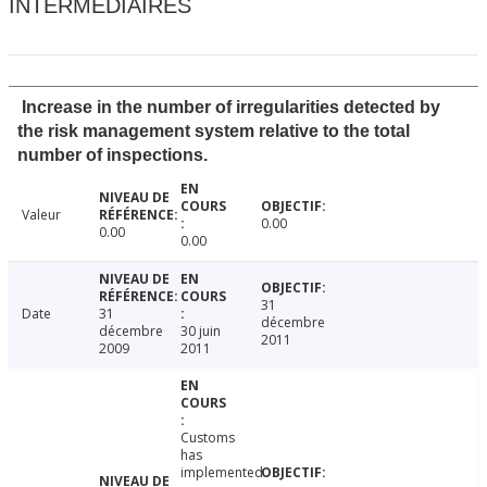
INTERMÉDIAIRES
Increase in the number of irregularities detected by
the risk management system relative to the total
number of inspections.
Valeur
0.00
0.00
0.00
31
Date
31
décembre
décembre
30 juin
2011
2009
2011
Customs
has
implemented