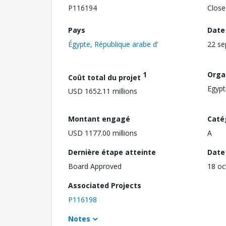
P116194
Close
Pays
Date
Égypte, République arabe d’
22 s
1
Orga
Coût total du projet
Egypt
USD 1652.11 millions
Montant engagé
Caté
USD 1177.00 millions
A
Dernière étape atteinte
Date 
Board Approved
18 oc
Associated Projects
P116198
Notes