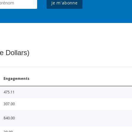
Je m'abonne
e Dollars)
Engagements
475.11
307.00
840.00