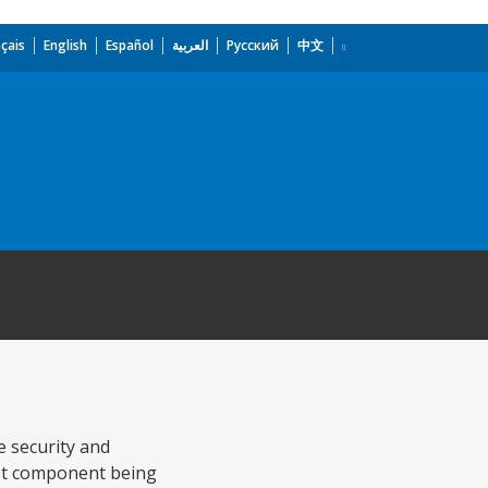
çais
English
Español
العربية
Русский
中文
e security and
irst component being