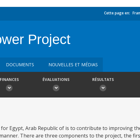
Cette page en:
Fran
wer Project
DOCUMENTS
NOUVELLES ET MÉDIAS
FINANCES
ÉVALUATIONS
RÉSULTATS
for Egypt, Arab Republic of is to contribute to improving th
ble manner. There are three components to the project, the f