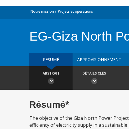
Notre mission
Projets et opérations
EG-Giza North Po
RÉSUMÉ
APPROVISIONNEMENT
ABSTRAIT
DÉTAILS CLÉS
Résumé*
The objective of the Giza North Power Project 
efficiency of electricity supply in a sustaina