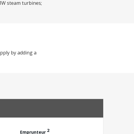
 MW steam turbines;
upply by adding a
2
Emprunteur