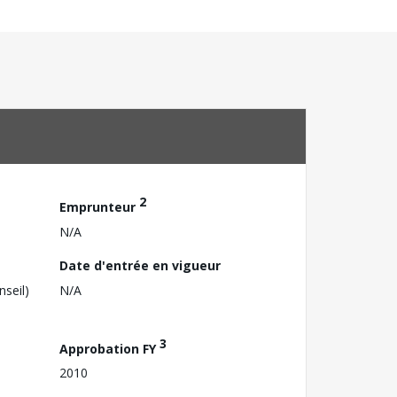
2
Emprunteur
N/A
Date d'entrée en vigueur
nseil)
N/A
3
Approbation FY
2010