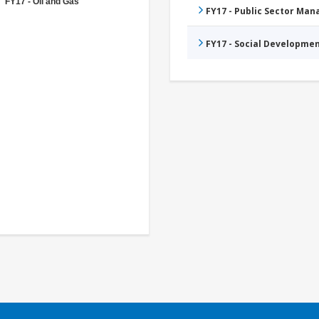
FY17 - Oil and Gas
FY17 - Public Sector Ma
FY17 - Social Developme