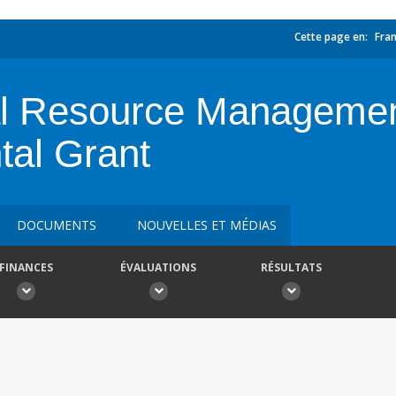
Cette page en:
Fran
ral Resource Manageme
tal Grant
DOCUMENTS
NOUVELLES ET MÉDIAS
FINANCES
ÉVALUATIONS
RÉSULTATS