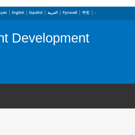
çais
English
Español
العربية
Русский
中文
nt Development