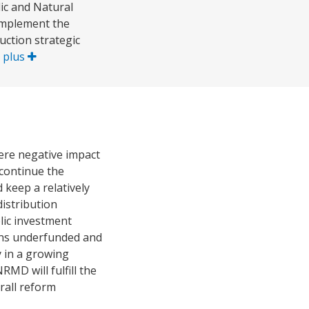
lic and Natural
implement the
ction strategic
r plus
vere negative impact
 continue the
keep a relatively
istribution
lic investment
ins underfunded and
y in a growing
MD will fulfill the
rall reform