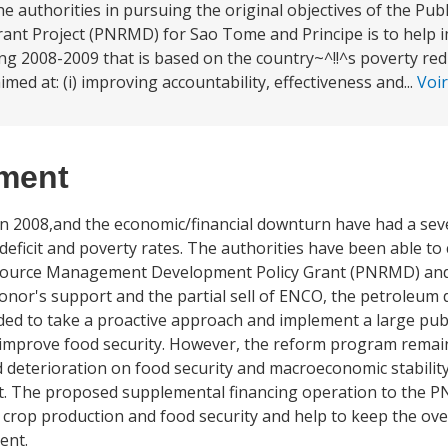
he authorities in pursuing the original objectives of the Pub
nt Project (PNRMD) for Sao Tome and Principe is to help 
2008-2009 that is based on the country~^!!^s poverty redu
ed at: (i) improving accountability, effectiveness and...
Voi
ement
s in 2008,and the economic/financial downturn have had a se
 deficit and poverty rates. The authorities have been able to
source Management Development Policy Grant (PNRMD) and 
or's support and the partial sell of ENCO, the petroleum d
ed to take a proactive approach and implement a large pub
 improve food security. However, the reform program rema
d deterioration on food security and macroeconomic stabilit
. The proposed supplemental financing operation to the PNR
d crop production and food security and help to keep the ove
ent.