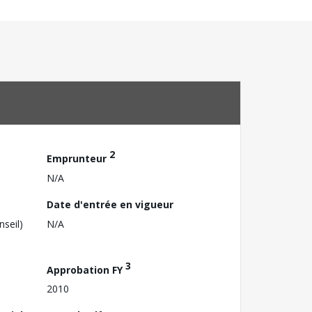
2
Emprunteur
N/A
Date d'entrée en vigueur
nseil)
N/A
3
Approbation FY
2010