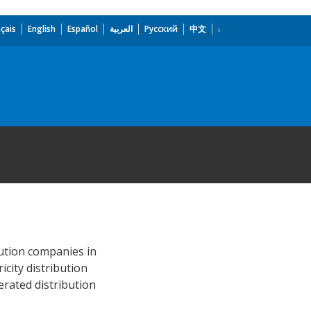
çais
English
Español
العربية
Русский
中文
bution companies in
icity distribution
erated distribution