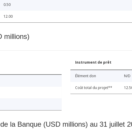
0.50
12.00
 millions)
Instrument de prêt
Élément don
N/D
Coût total du projet**
12.5
 de la Banque (USD millions) au 31 juillet 