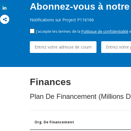
Share
Abonnez-vous à notre 
Share
Notifications sur Project P116166
J'accepte les termes de la
Politique de confidentialité
e
Finances
Plan De Financement (Millions D
Org. De Financement