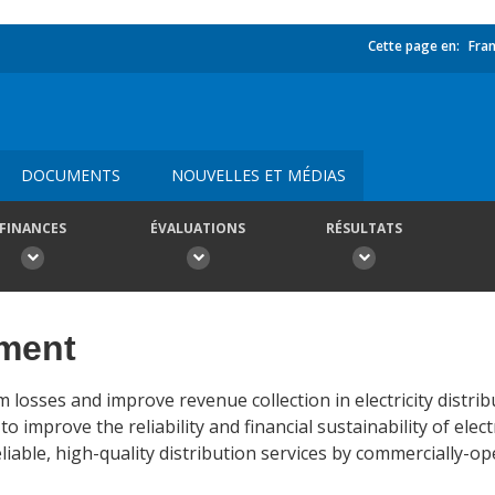
Cette page en:
Fran
DOCUMENTS
NOUVELLES ET MÉDIAS
FINANCES
ÉVALUATIONS
RÉSULTATS
ement
m losses and improve revenue collection in electricity distri
o improve the reliability and financial sustainability of electr
able, high-quality distribution services by commercially-op