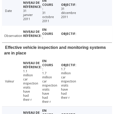
31
Date
31
31
décembre
janvier
octobre
2011
2011
2011
Observation
Effective vehicle inspection and monitoring systems
are in place
1.7
1.1
1.7
million
million
million
car
car
Valeur
car
inspection
inspection
inspection
visits
visits
visits
have
have
have
had
had
had
their r
their r
their r