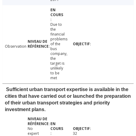
Due to
the
financial
problems
of the
Observation
bus
company,
the
target is
unlikely
to be
met
Sufficient urban transport expertise is available in the
cities that have carried out or launched the preparation
of their urban transport strategies and priority
investment plans.
No
expert
32