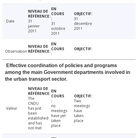
31
Date
31
31
décembre
janvier
octobre
2011
2011
2011
Observation
Effective coordination of policies and programs
among the main Government departments involved in
the urban transport sector.
The
Two
CNDU
no
meetings
Valeur
has just
meetings
have
been
have yet
taken
established
taken
place
and has
place
not met