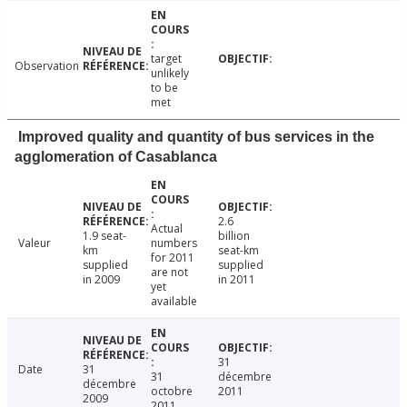
target
Observation
unlikely
to be
met
Improved quality and quantity of bus services in the
agglomeration of Casablanca
2.6
Actual
1.9 seat-
billion
Valeur
numbers
km
seat-km
for 2011
supplied
supplied
are not
in 2009
in 2011
yet
available
31
Date
31
31
décembre
décembre
octobre
2011
2009
2011