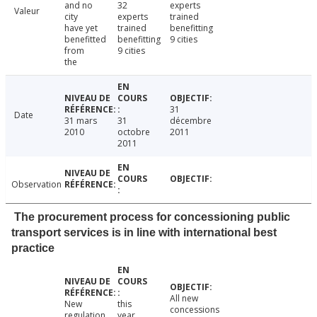
and no
32
experts
Valeur
city
experts
trained
have yet
trained
benefitting
benefitted
benefitting
9 cities
from
9 cities
the
31
Date
31 mars
31
décembre
2010
octobre
2011
2011
Observation
The procurement process for concessioning public
transport services is in line with international best
practice
All new
New
this
concessions
regulation
year,