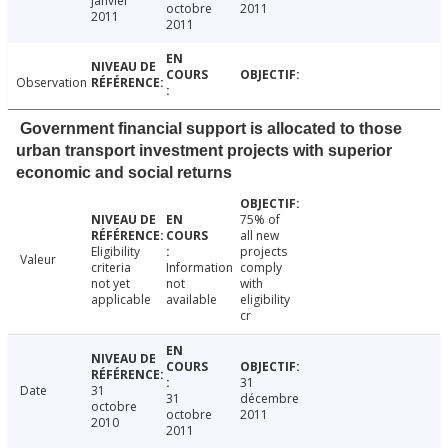
janvier
octobre
2011
2011
2011
Observation
Government financial support is allocated to those
urban transport investment projects with superior
economic and social returns
75% of
all new
Eligibility
projects
Valeur
criteria
Information
comply
not yet
not
with
applicable
available
eligibility
cr
31
Date
31
31
décembre
octobre
octobre
2011
2010
2011