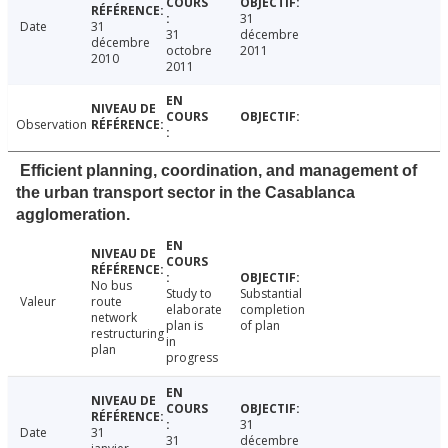
31
Date
31
31
décembre
décembre
octobre
2011
2010
2011
Observation
Efficient planning, coordination, and management of
the urban transport sector in the Casablanca
agglomeration.
No bus
Study to
Substantial
Valeur
route
elaborate
completion
network
plan is
of plan
restructuring
in
plan
progress
31
Date
31
31
décembre