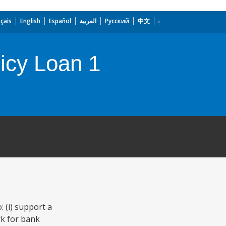
çais
English
Español
العربية
Русский
中文
licy Loan 1
 (i) support a
rk for bank