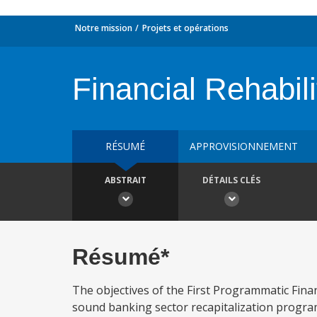
Notre mission
Projets et opérations
Financial Rehabil
RÉSUMÉ
APPROVISIONNEMENT
ABSTRAIT
DÉTAILS CLÉS
Résumé*
The objectives of the First Programmatic Fina
sound banking sector recapitalization program