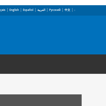
çais
English
Español
العربية
Русский
中文