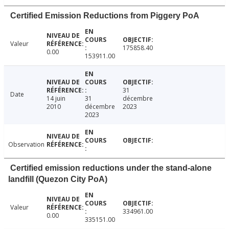
Certified Emission Reductions from Piggery PoA
Valeur
175858.40
0.00
153911.00
31
Date
14 juin
31
décembre
2010
décembre
2023
2023
Observation
Certified emission reductions under the stand-alone
landfill (Quezon City PoA)
Valeur
334961.00
0.00
335151.00