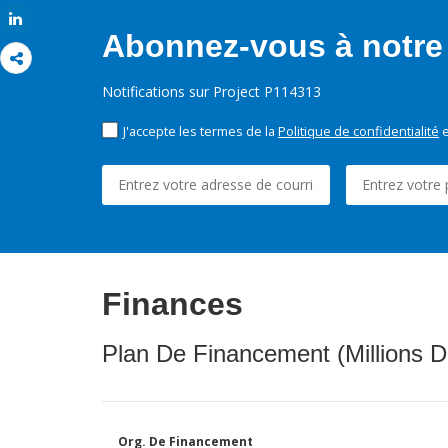
Share
Abonnez-vous à notre 
Notifications sur Project P114313
J'accepte les termes de la
Politique de confidentialité
e
Finances
Plan De Financement (Millions D
Org. De Financement