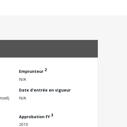
2
Emprunteur
N/A
Date d'entrée en vigueur
nseil)
N/A
3
Approbation FY
2010