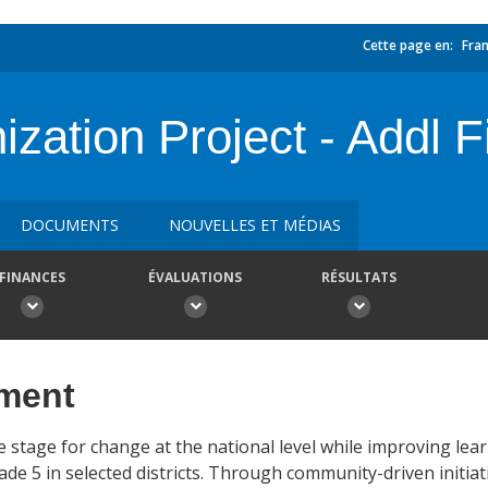
Cette page en:
Fran
zation Project - Addl F
DOCUMENTS
NOUVELLES ET MÉDIAS
FINANCES
ÉVALUATIONS
RÉSULTATS
ement
e stage for change at the national level while improving lea
 5 in selected districts. Through community-driven initiativ