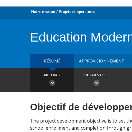
Notre mission
Projets et opérations
Education Moderni
RÉSUMÉ
APPROVISIONNEMENT
ABSTRAIT
DÉTAILS CLÉS
Objectif de développ
The project development objective is to set th
school enrollment and completion through grade