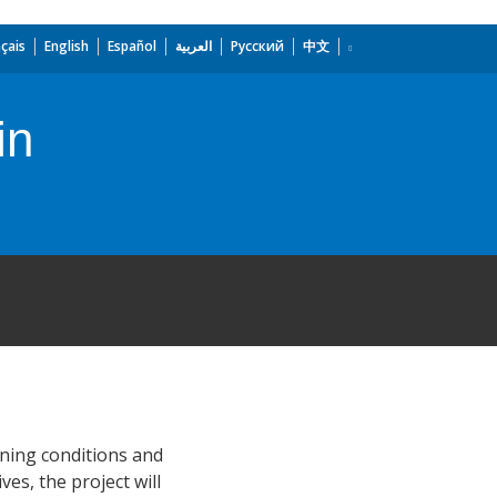
çais
English
Español
العربية
Русский
中文
in
rning conditions and
es, the project will