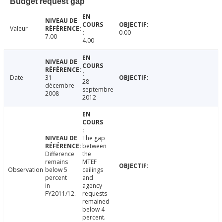
Budget request gap
Valeur
0.00
7.00
4.00
Date
31
28
décembre
septembre
2008
2012
The gap
between
Difference
the
remains
MTEF
Observation
below 5
ceilings
percent
and
in
agency
FY2011/12.
requests
remained
below 4
percent.