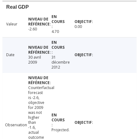
Real GDP
Valeur
0.00
-2.60
4.70
Date
30 avril
31
2009
décembre
2012
Counterfactual
forecast
is -2.6,
objective
for 2009
was not
higher
than
Observation
-1.6,
Projected.
actual
outcome