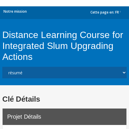
Notre mission
Cette page en:
FR
dropdown
Distance Learning Course for
Integrated Slum Upgrading
Actions
Clé Détails
Projet Détails