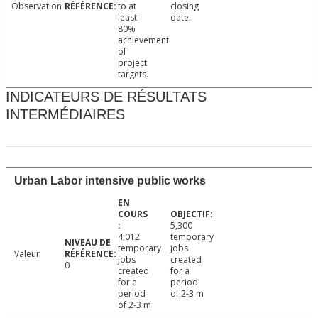
Observation
to at
closing
least
date.
80%
achievement
of
project
targets.
INDICATEURS DE RÉSULTATS
INTERMÉDIAIRES
Urban Labor intensive public works
5,300
4,012
temporary
temporary
jobs
Valeur
jobs
created
0
created
for a
for a
period
period
of 2-3 m
of 2-3 m