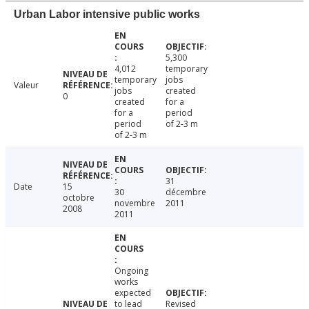
Urban Labor intensive public works
5,300
4,012
temporary
temporary
jobs
Valeur
jobs
created
0
created
for a
for a
period
period
of 2-3 m
of 2-3 m
31
Date
15
30
décembre
octobre
novembre
2011
2008
2011
Ongoing
works
expected
to lead
Revised