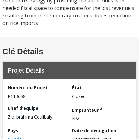
reduction strategy by provi ding the authorities with
needed fiscal space to compensate for the lost revenue s
resulting from the temporary customs duties reduction
on rice imports.
Clé Détails
Projet Détails
Numéro du Projet
État
P113608
Closed
Chef d’équipe
2
Emprunteur
Zie Ibrahima Coulibaly
N/A
Pays
Date de divulgation