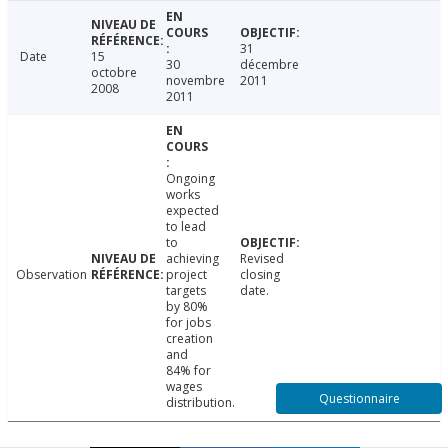
31
Date
15
30
décembre
octobre
novembre
2011
2008
2011
Ongoing
works
expected
to lead
to
achieving
Revised
Observation
project
closing
targets
date.
by 80%
for jobs
creation
and
84% for
wages
Questionnaire
distribution.