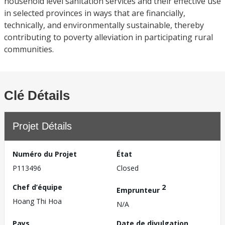
household level sanitation services and their effective use
in selected provinces in ways that are financially,
technically, and environmentally sustainable, thereby
contributing to poverty alleviation in participating rural
communities.
Clé Détails
Projet Détails
Numéro du Projet
État
P113496
Closed
Chef d’équipe
2
Emprunteur
Hoang Thi Hoa
N/A
Pays
Date de divulgation