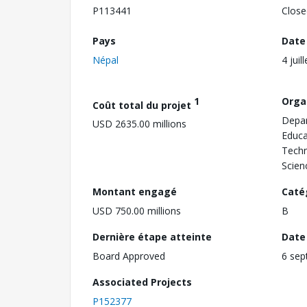
P113441
Close
Pays
Date
Népal
4 juil
1
Orga
Coût total du projet
Depar
USD 2635.00 millions
Educa
Techn
Scien
Montant engagé
Caté
USD 750.00 millions
B
Dernière étape atteinte
Date 
Board Approved
6 sep
Associated Projects
P152377