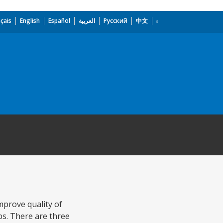
çais
English
Español
العربية
Русский
中文
mprove quality of
ps. There are three