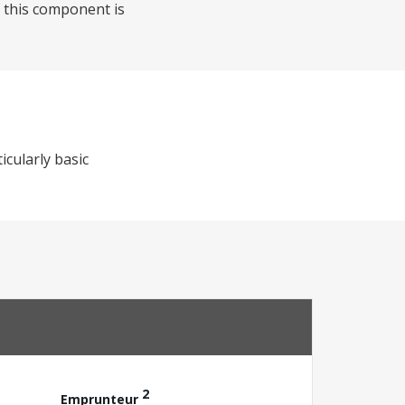
f this component is
cularly basic
2
Emprunteur