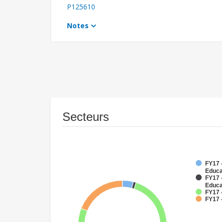
P125610
Notes
Secteurs
FY17 -
Educa
FY17 
Educa
FY17 
FY17 