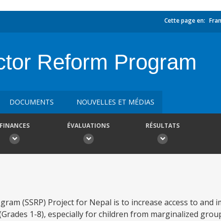
Cette page en:
Fran
ctor Reform Program
DOCUMENTS
NOUVELLES ET MÉDIAS
FINANCES
ÉVALUATIONS
RÉSULTATS
gram (SSRP) Project for Nepal is to increase access to and i
 (Grades 1-8), especially for children from marginalized grou