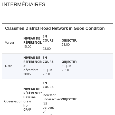
INTERMÉDIAIRES
Classified District Road Network in Good Condition
Valeur
28.00
15.00
23.00
Date
31
30 juin
décembre
30 juin
2010
2006
2010
Indicator
Baseline
underachieved
Observation
drawn
(82
from
percent
CPAF
of