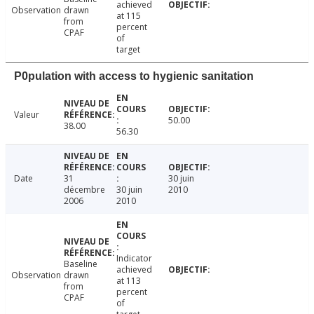
achieved
Observation
drawn
at 115
from
percent
CPAF
of
target
P0pulation with access to hygienic sanitation
Valeur
50.00
38.00
56.30
Date
31
30 juin
décembre
30 juin
2010
2006
2010
Indicator
Baseline
achieved
Observation
drawn
at 113
from
percent
CPAF
of