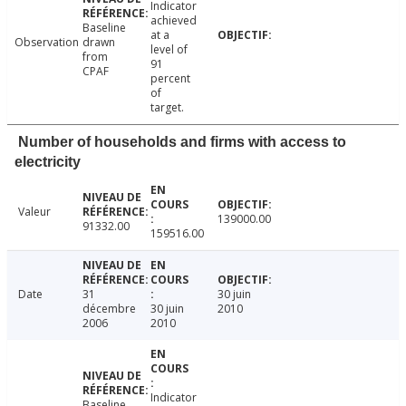
Indicator
achieved
Baseline
at a
Observation
drawn
level of
from
91
CPAF
percent
of
target.
Number of households and firms with access to
electricity
Valeur
139000.00
91332.00
159516.00
Date
31
30 juin
décembre
30 juin
2010
2006
2010
Indicator
Baseline