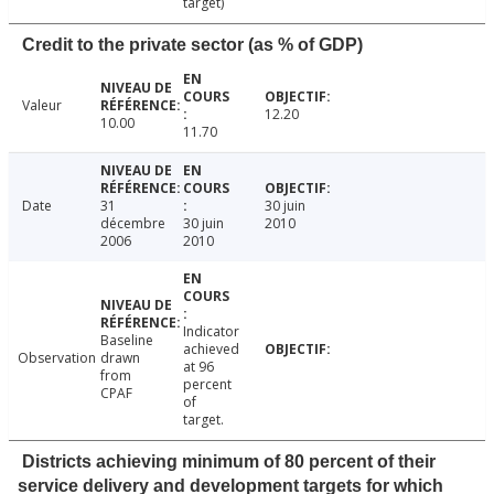
target)
Credit to the private sector (as % of GDP)
Valeur
12.20
10.00
11.70
Date
31
30 juin
décembre
30 juin
2010
2006
2010
Indicator
Baseline
achieved
Observation
drawn
at 96
from
percent
CPAF
of
target.
Districts achieving minimum of 80 percent of their
service delivery and development targets for which