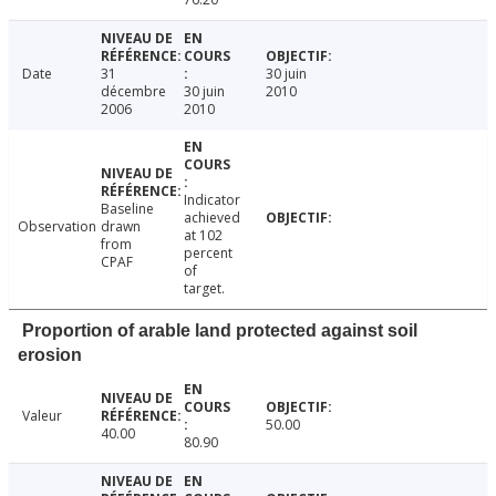
Date
31
30 juin
décembre
30 juin
2010
2006
2010
Indicator
Baseline
achieved
Observation
drawn
at 102
from
percent
CPAF
of
target.
Proportion of arable land protected against soil
erosion
Valeur
50.00
40.00
80.90