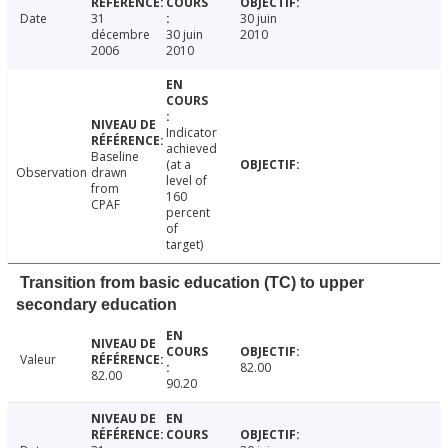
Date
31
30 juin
décembre
30 juin
2010
2006
2010
Indicator
achieved
Baseline
(at a
Observation
drawn
level of
from
160
CPAF
percent
of
target)
Transition from basic education (TC) to upper
secondary education
Valeur
82.00
82.00
90.20