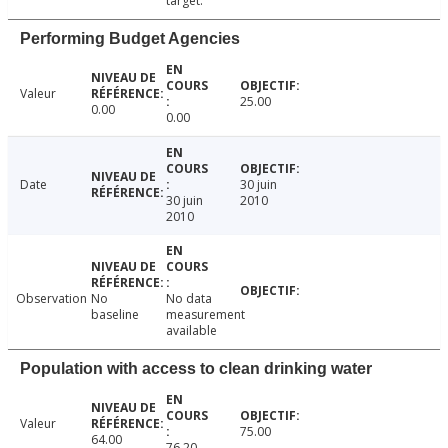
target.
Performing Budget Agencies
Valeur
25.00
0.00
0.00
Date
30 juin
30 juin
2010
2010
Observation
No
No data
baseline
measurement
available
Population with access to clean drinking water
Valeur
75.00
64.00
76.20