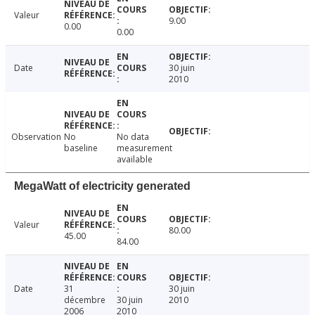
Valeur
9.00
0.00
0.00
Date
30 juin
2010
Observation
No
No data
baseline
measurement
available
MegaWatt of electricity generated
Valeur
80.00
45.00
84.00
Date
31
30 juin
décembre
30 juin
2010
2006
2010