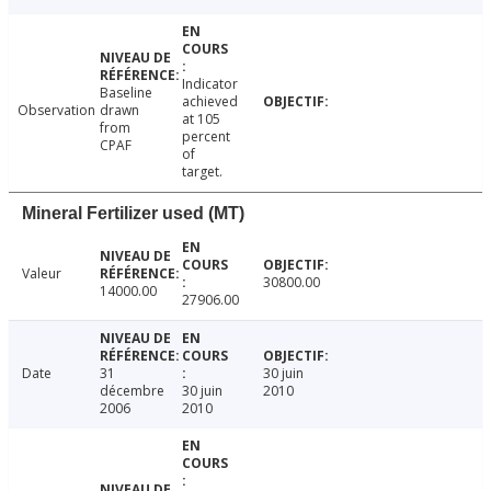
Indicator
Baseline
achieved
Observation
drawn
at 105
from
percent
CPAF
of
target.
Mineral Fertilizer used (MT)
Valeur
30800.00
14000.00
27906.00
Date
31
30 juin
décembre
30 juin
2010
2006
2010