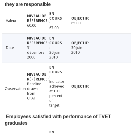
they are responsible
Valeur
65.00
60.00
67.00
Date
31
30 juin
décembre
30 juin
2010
2006
2010
Indicator
Baseline
achieved
Observation
drawn
at 103
from
percent
CPAF
of
target.
Employees satisfied with performance of TVET
graduates