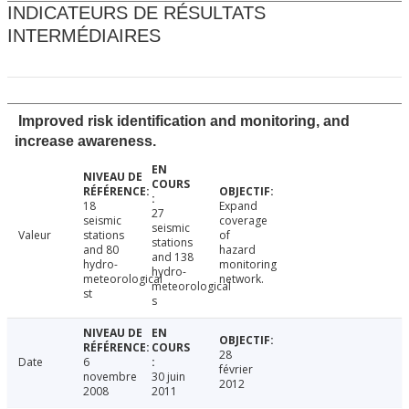
INDICATEURS DE RÉSULTATS
INTERMÉDIAIRES
Improved risk identification and monitoring, and
increase awareness.
18
Expand
27
seismic
coverage
seismic
Valeur
stations
of
stations
and 80
hazard
and 138
hydro-
monitoring
hydro-
meteorological
network.
meteorological
st
s
28
Date
6
février
novembre
30 juin
2012
2008
2011