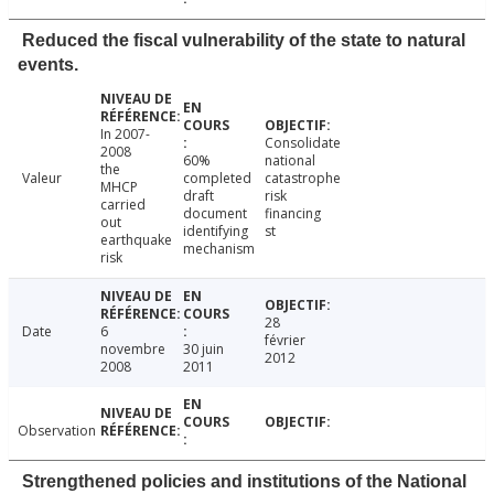
Reduced the fiscal vulnerability of the state to natural
events.
In 2007-
Consolidate
2008
60%
national
the
Valeur
completed
catastrophe
MHCP
draft
risk
carried
document
financing
out
identifying
st
earthquake
mechanism
risk
28
Date
6
février
novembre
30 juin
2012
2008
2011
Observation
Strengthened policies and institutions of the National