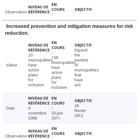
Observation
Increased prevention and mitigation measures for risk
reduction.
Expand
20
the
109
municipalities
number
municipalities
Valeur
have
of
have
action
municipalities
action
plans
that
plans
for
have
for
inclusion
acti
inclusion
28
Date
6
février
novembre
30 juin
2012
2008
2011
Observation