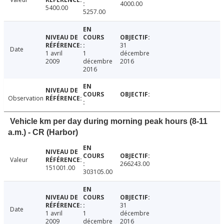
4000.00
5400.00
5257.00
31
Date
1 avril
1
décembre
2009
décembre
2016
2016
Observation
Vehicle km per day during morning peak hours (8-11
a.m.) - CR (Harbor)
Valeur
266243.00
151001.00
303105.00
31
Date
1 avril
1
décembre
2009
décembre
2016