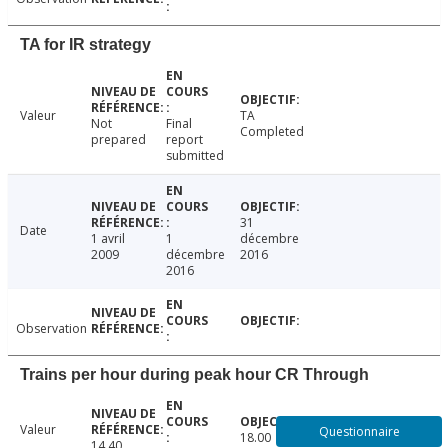
TA for IR strategy
Valeur
TA
Not
Final
Completed
prepared
report
submitted
31
Date
1 avril
1
décembre
2009
décembre
2016
2016
Observation
Trains per hour during peak hour CR Through
Valeur
Questionnaire
18.00
14.40