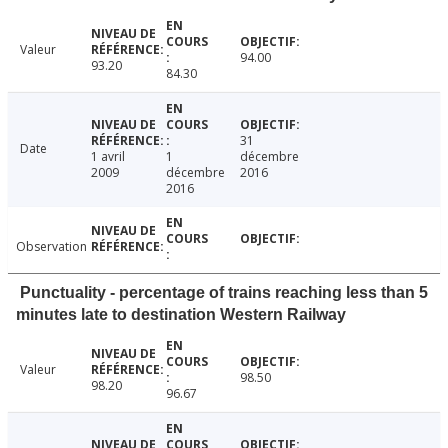
Valeur
94.00
93.20
84.30
31
Date
1 avril
1
décembre
2009
décembre
2016
2016
Observation
Punctuality - percentage of trains reaching less than 5
minutes late to destination Western Railway
Valeur
98.50
98.20
96.67