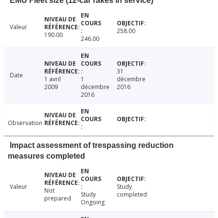
EMU Fleet size (12-car rakes in service)
Valeur
258.00
190.00
246.00
31
Date
1 avril
1
décembre
2009
décembre
2016
2016
Observation
Impact assessment of trespassing reduction
measures completed
Valeur
Study
Not
Study
completed
prepared
Ongoing