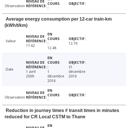
Observation
Average energy consumption per 12-car train-km
(kWh/t/km)
Valeur
12.76
17.62
12.48
31
Date
1 avril
1
décembre
2009
décembre
2016
2016
Observation
Reduction in journey times # transit times in minutes
reduced for CR Local CSTM to Thane