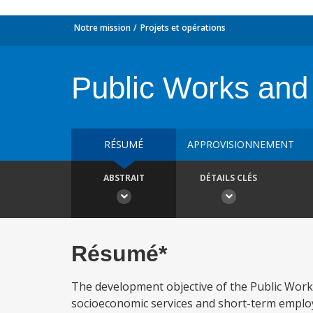
Notre mission
Projets et opérations
Public Works and
RÉSUMÉ
APPROVISIONNEMENT
ABSTRAIT
DÉTAILS CLÉS
Résumé*
The development objective of the Public Work
socioeconomic services and short-term employ