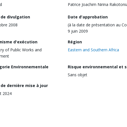
d
Patrice Joachim Nirina Rakotoni
 de divulgation
Date d'approbation
obre 2008
(à la date de présentation au Co
9 juin 2009
nisme d'exécution
Région
try of Public Works and
Eastern and Southern Africa
pment
gorie Environnementale
Risque environnemental et s
Sans objet
de dernière mise à jour
t 2024