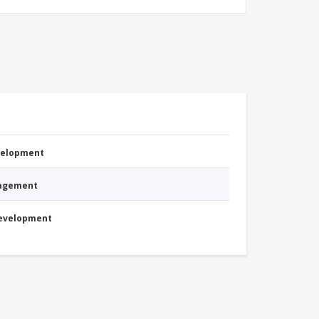
evelopment
nagement
Development