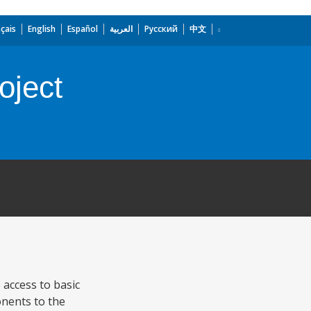
çais
English
Español
العربية
Русский
中文
oject
access to basic
nents to the