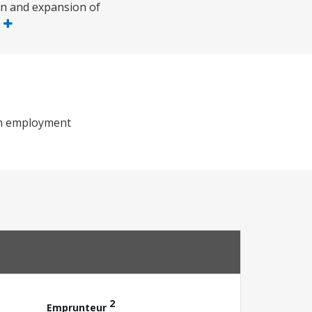
ion and expansion of
s
erm employment
2
Emprunteur