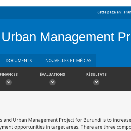
Cette page en:
Fran
 Urban Management Pr
DOCUMENTS
NOUVELLES ET MÉDIAS
FINANCES
ÉVALUATIONS
RÉSULTATS
s and Urban Management Project for Burundi is to increase 
ment opportunities in target areas. There are three compo