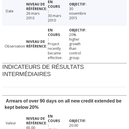
30
Date
26 mars
novembre
30 mars
2010
2015
2010
20%
higher
Project
growth
Observation
recently
than
became
control
effective.
group.
INDICATEURS DE RÉSULTATS
INTERMÉDIAIRES
Arrears of over 90 days on all new credit extended be
kept below 20%
Valeur
20.00
65.00