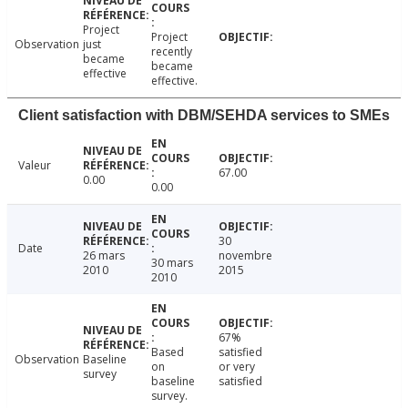
Project
Project
Observation
just
recently
became
became
effective
effective.
Client satisfaction with DBM/SEHDA services to SMEs
Valeur
67.00
0.00
0.00
30
Date
26 mars
novembre
30 mars
2010
2015
2010
67%
Based
satisfied
Observation
Baseline
on
or very
survey
baseline
satisfied
survey.