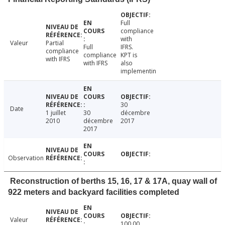
Full
compliance
with
Valeur
Partial
Full
IFRS.
compliance
compliance
KPT is
with IFRS
with IFRS
also
implementin
30
Date
1 juillet
30
décembre
2010
décembre
2017
2017
Observation
Reconstruction of berths 15, 16, 17 & 17A, quay wall of
922 meters and backyard facilities completed
Valeur
100.00