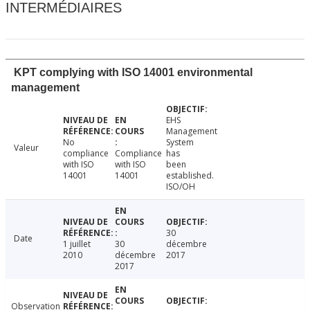
INTERMÉDIAIRES
KPT complying with ISO 14001 environmental
management
EHS
Management
No
System
Valeur
compliance
Compliance
has
with ISO
with ISO
been
14001
14001
established.
ISO/OH
30
Date
1 juillet
30
décembre
2010
décembre
2017
2017
Observation