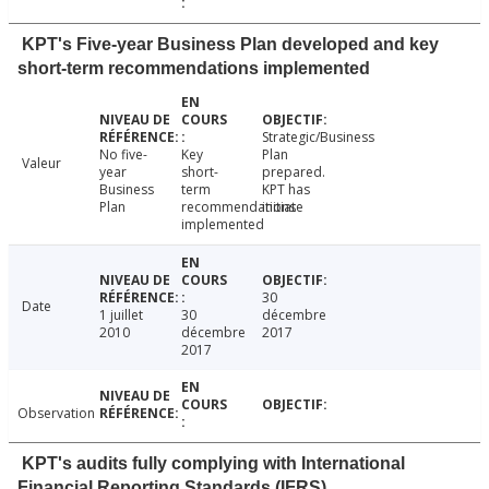
KPT's Five-year Business Plan developed and key
short-term recommendations implemented
Strategic/Business
No five-
Key
Plan
Valeur
year
short-
prepared.
Business
term
KPT has
Plan
recommendations
initiate
implemented
30
Date
1 juillet
30
décembre
2010
décembre
2017
2017
Observation
KPT's audits fully complying with International
Financial Reporting Standards (IFRS)