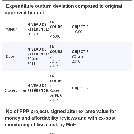
Expenditure outturn deviation compared to original
approved budget
Valeur
-10.00
-13.70
-15.00
Date
30 juin
30 juin
30 juin
2016
2011
2012
Observation
Based
on RBA
2012.
No of PPP projects signed after ex-ante value for
money and affordability reviews and with ex-post
monitoring of fiscal risk by MoF