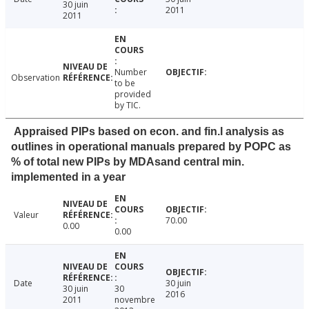
30 juin
2011
2011
Number
Observation
to be
provided
by TIC.
Appraised PIPs based on econ. and fin.l analysis as
outlines in operational manuals prepared by POPC as
% of total new PIPs by MDAsand central min.
implemented in a year
Valeur
70.00
0.00
0.00
Date
30 juin
30 juin
30
2016
2011
novembre