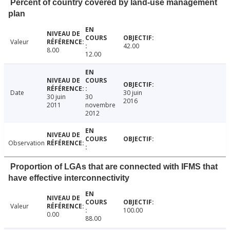
Percent of country covered by land-use management
plan
Valeur
42.00
8.00
12.00
Date
30 juin
30 juin
30
2016
2011
novembre
2012
Observation
Proportion of LGAs that are connected with IFMS that
have effective interconnectivity
Valeur
100.00
0.00
88.00