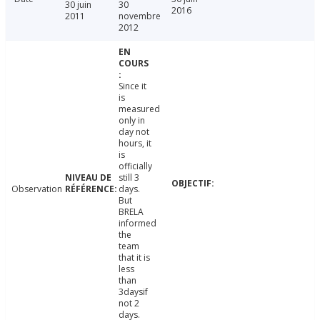
30 juin
30
2016
2011
novembre
2012
Since it
is
measured
only in
day not
hours, it
is
officially
still 3
Observation
days.
But
BRELA
informed
the
team
that it is
less
than
3daysif
not 2
days.