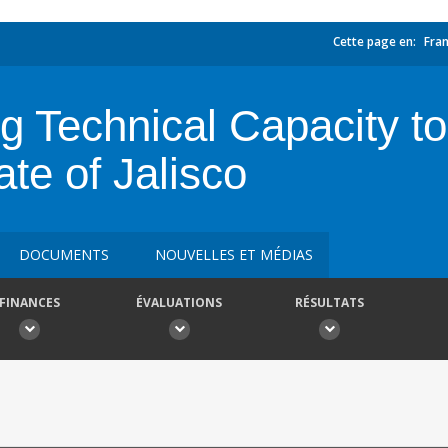
Cette page en:
Fran
g Technical Capacity t
te of Jalisco
DOCUMENTS
NOUVELLES ET MÉDIAS
FINANCES
ÉVALUATIONS
RÉSULTATS