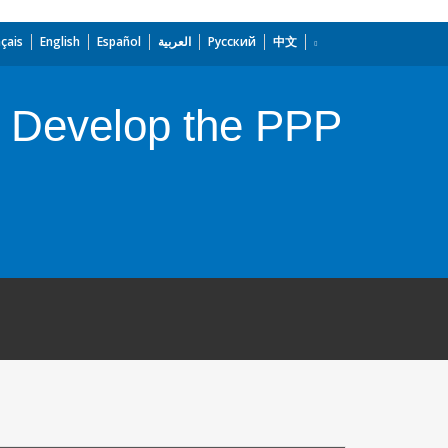
çais
English
Español
العربية
Русский
中文
o Develop the PPP