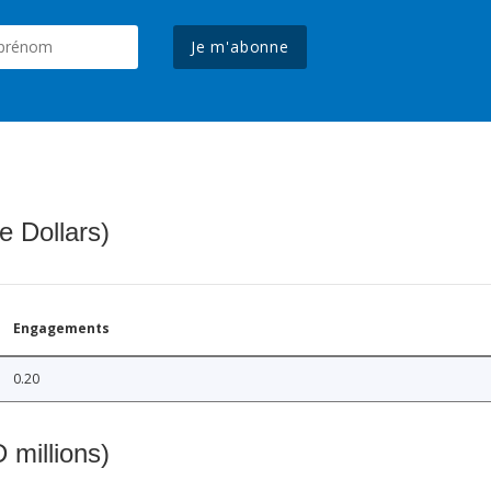
Je m'abonne
e Dollars)
Engagements
0.20
 millions)