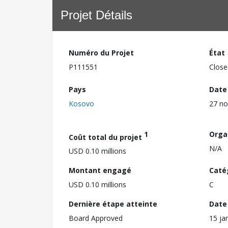
Projet Détails
Numéro du Projet
État
P111551
Close
Pays
Date
Kosovo
27 n
1
Orga
Coût total du projet
N/A
USD 0.10 millions
Montant engagé
Caté
USD 0.10 millions
C
Dernière étape atteinte
Date 
Board Approved
15 ja