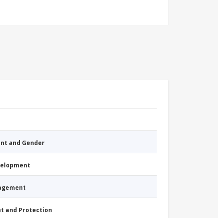
nt and Gender
evelopment
nagement
nt and Protection