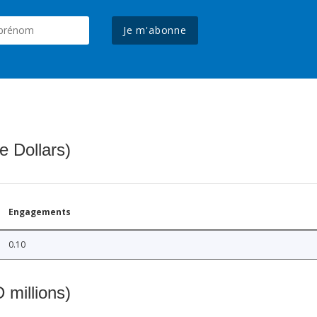
Je m'abonne
e Dollars)
Engagements
0.10
 millions)