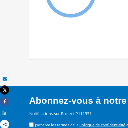
Email
Tweet
Imprimer
Abonnez-vous à notre 
Share
Share
Notifications sur Project P111551
J'accepte les termes de la
Politique de confidentialité
e