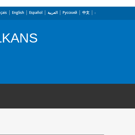
çais
English
Español
العربية
Русский
中文
LKANS