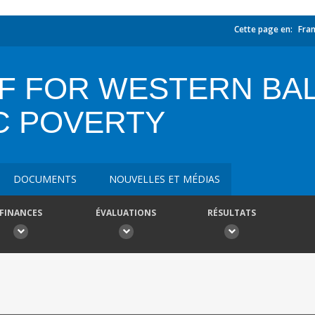
Cette page en:
Fran
TF FOR WESTERN BA
C POVERTY
DOCUMENTS
NOUVELLES ET MÉDIAS
FINANCES
ÉVALUATIONS
RÉSULTATS