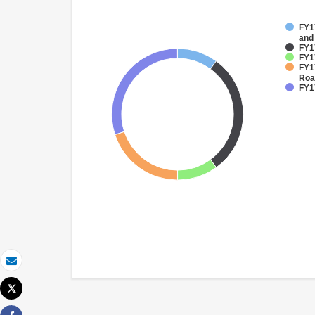
FY17
and
FY1
FY1
FY1
Roa
FY1
Email
Tweet
Imprimer