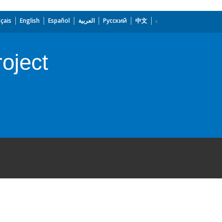
çais
English
Español
العربية
Русский
中文
oject