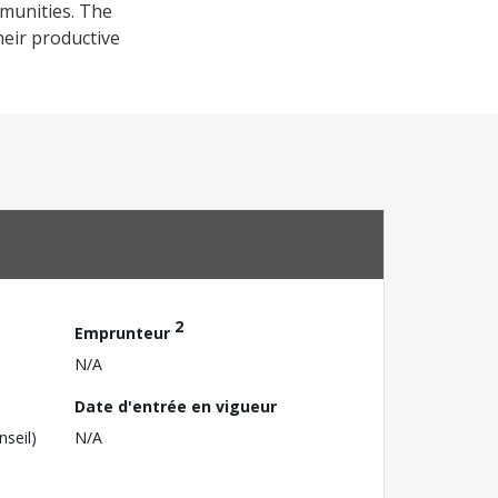
mmunities. The
heir productive
2
Emprunteur
N/A
Date d'entrée en vigueur
nseil)
N/A