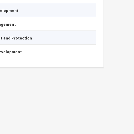
evelopment
nagement
nt and Protection
Development