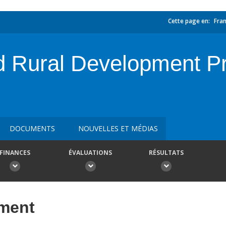
Cette page en:
Fran
 Rural Development Pr
DOCUMENTS
NOUVELLES ET MÉDIAS
FINANCES
ÉVALUATIONS
RÉSULTATS
ement