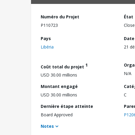
Numéro du Projet
État
P110723
Close
Pays
Date
Libéria
21 d
1
Orga
Coût total du projet
N/A
USD 30.00 millions
Montant engagé
Caté
USD 30.00 millions
C
Dernière étape atteinte
Pare
Board Approved
P120
Notes