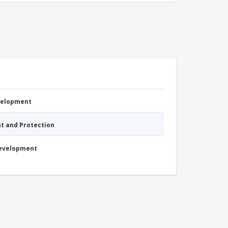
evelopment
nt and Protection
Development