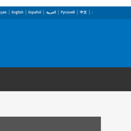
çais
English
Español
العربية
Русский
中文