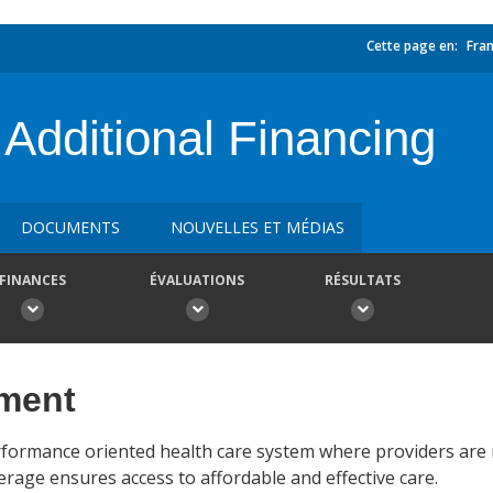
Cette page en:
Fran
dditional Financing
DOCUMENTS
NOUVELLES ET MÉDIAS
FINANCES
ÉVALUATIONS
RÉSULTATS
ement
erformance oriented health care system where providers are 
rage ensures access to affordable and effective care.