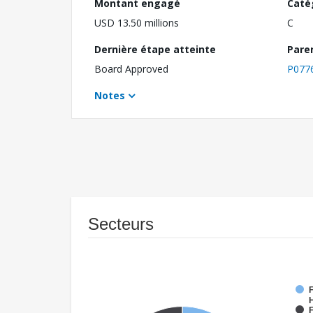
Montant engagé
Caté
USD 13.50 millions
C
Dernière étape atteinte
Pare
Board Approved
P077
Notes
Secteurs
F
F