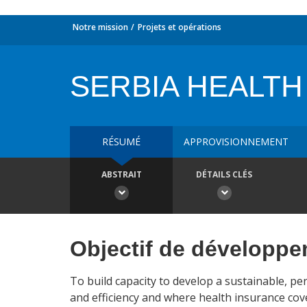
Notre mission
Projets et opérations
SERBIA HEALTH A
RÉSUMÉ
APPROVISIONNEMENT
ABSTRAIT
DÉTAILS CLÉS
Objectif de développ
To build capacity to develop a sustainable, p
and efficiency and where health insurance cove