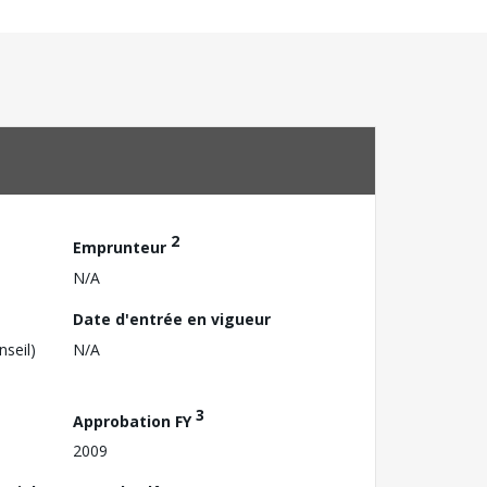
2
Emprunteur
N/A
Date d'entrée en vigueur
nseil)
N/A
3
Approbation FY
2009