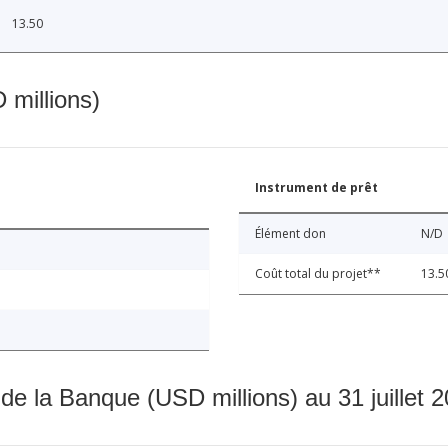
13.50
 millions)
Instrument de prêt
Élément don
N/D
Coût total du projet**
13.5
 de la Banque (USD millions) au 31 juillet 