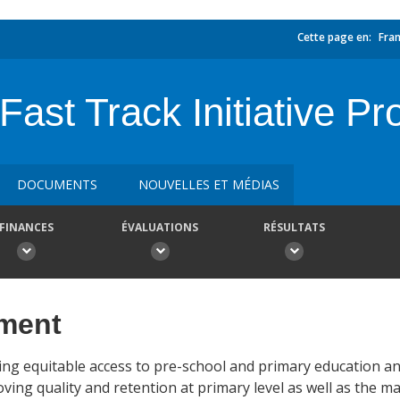
Cette page en:
Fran
Fast Track Initiative P
DOCUMENTS
NOUVELLES ET MÉDIAS
FINANCES
ÉVALUATIONS
RÉSULTATS
ement
ing equitable access to pre-school and primary education a
ving quality and retention at primary level as well as the 