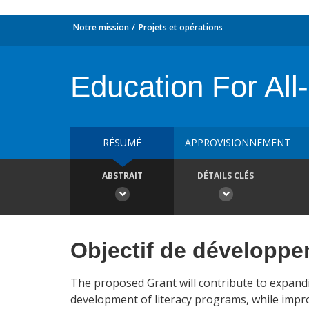
Notre mission
Projets et opérations
Education For All-
RÉSUMÉ
APPROVISIONNEMENT
ABSTRAIT
DÉTAILS CLÉS
Objectif de développ
The proposed Grant will contribute to expand
development of literacy programs, while impro