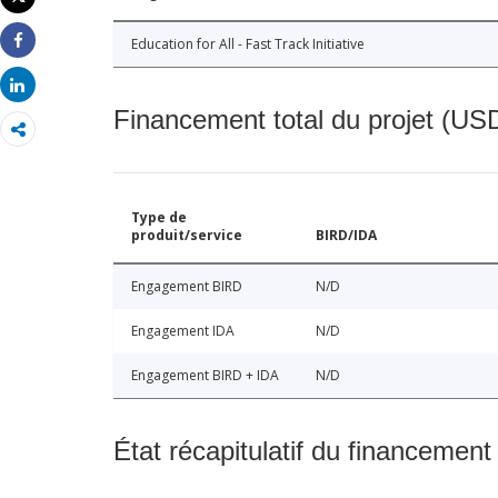
Imprimer
Education for All - Fast Track Initiative
Share
Share
Financement total du projet (USD
Type de
produit/service
BIRD/IDA
Engagement BIRD
N/D
Engagement IDA
N/D
Engagement BIRD + IDA
N/D
État récapitulatif du financement