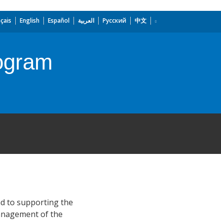
çais
English
Español
العربية
Русский
中文
rogram
nd to supporting the
management of the