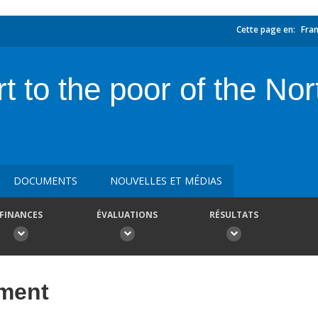
Cette page en:
Fran
t to the poor of the No
s
DOCUMENTS
NOUVELLES ET MÉDIAS
FINANCES
ÉVALUATIONS
RÉSULTATS
ement