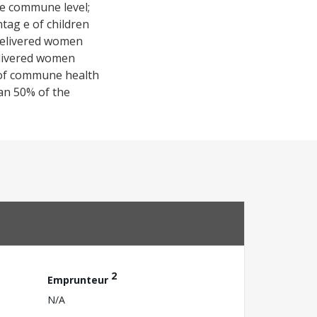
the commune level;
ntag e of children
 delivered women
delivered women
n of commune health
han 50% of the
2
Emprunteur
N/A