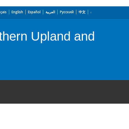
çais
English
Español
العربية
Русский
中文
rthern Upland and