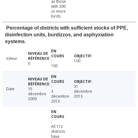
as those
with 300
or more
birds
Percentage of districts with sufficient stocks of PPE,
disinfection units, burdizzos, and asphyxiation
systems.
Valeur
100
0
100
31
Date
15
3
décembre
décembre
décembre
2013
2009
2013
All 112
districts
have