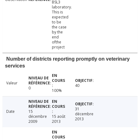
BSL3
laboratory.
This is
expected
to be
the case
by the
end
ofthe
project
Number of districts reporting promptly on veterinary
services
Valeur
40
0
100%
31
Date
15
décembre
décembre
15 août
2013
2009
2013