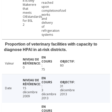
it is only
reached
Makerere
upon
that
completionofcivil
meets
works
OIEstandards
and
for BSL
delivery
2
of
refrigeration
systems
Proportion of veterinary facilities with capacity to
diagnose HPAI in at-risk districts.
Valeur
80
0
75
31
Date
15
3
décembre
décembre
décembre
2013
2009
2013