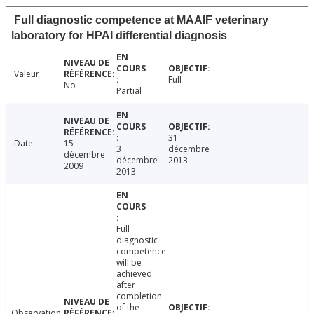
Full diagnostic competence at MAAIF veterinary
laboratory for HPAI differential diagnosis
Valeur
Full
No
Partial
31
Date
15
3
décembre
décembre
décembre
2013
2009
2013
Full
diagnostic
competence
will be
achieved
after
completion
of the
Observation