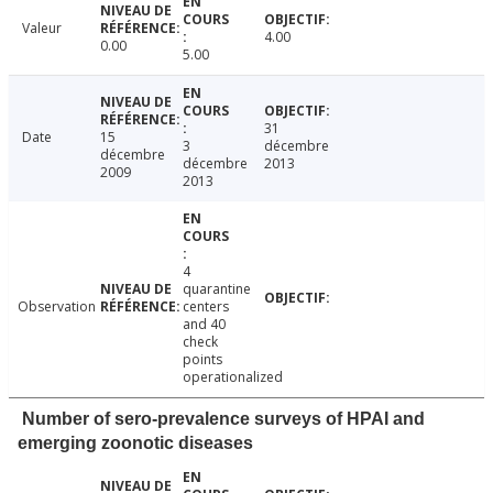
Valeur
4.00
0.00
5.00
31
Date
15
3
décembre
décembre
décembre
2013
2009
2013
4
quarantine
Observation
centers
and 40
check
points
operationalized
Number of sero-prevalence surveys of HPAI and
emerging zoonotic diseases