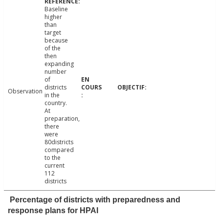
Baseline
higher
than
target
because
of the
then
expanding
number
of
districts
Observation
in the
country.
At
preparation,
there
were
80districts
compared
to the
current
112
districts
Percentage of districts with preparedness and
response plans for HPAI