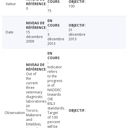
Valeur
100
0
75
31
Date
15
3
décembre
décembre
décembre
2013
2009
2013
Indicator
refers
Out of
to the
the
progress
current
in of
three
NADDEC
veterinary
towards
diagnostic
OIE
laboratories
BSL3
(in
standards.
Tororo,
Observation
Target
Makerere
of 100
and
percent
Entebbe),
will be