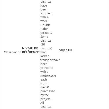
districts
have
been
supplied
with 4
wheel
Double
Cabin
pickups.
Some
districts
(50
districts)
Observation
that
lacked
transporthave
been
provided
with a
motorcycle
each
from
the 50
purchased
by the
project.
All
districts