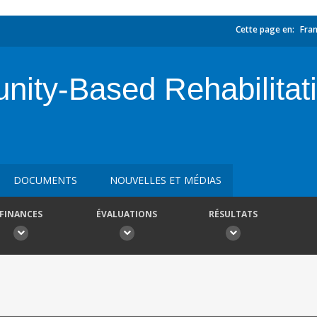
Cette page en:
Fran
nity-Based Rehabilitat
DOCUMENTS
NOUVELLES ET MÉDIAS
FINANCES
ÉVALUATIONS
RÉSULTATS