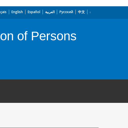
çais
English
Español
العربية
Русский
中文
ion of Persons