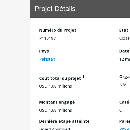
Projet Détails
Numéro du Projet
État
P110197
Close
Pays
Date
Pakistan
12 ma
1
Orga
Coût total du projet
N/A
USD 1.68 millions
Montant engagé
Caté
USD 1.68 millions
C
Dernière étape atteinte
Pare
Board Approved
P099