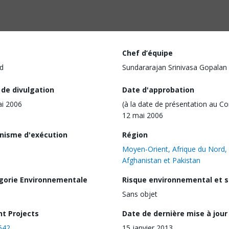
Chef d’équipe
d
Sundararajan Srinivasa Gopalan
 de divulgation
Date d'approbation
i 2006
(à la date de présentation au Co
12 mai 2006
nisme d'exécution
Région
Moyen-Orient, Afrique du Nord,
Afghanistan et Pakistan
gorie Environnementale
Risque environnemental et s
Sans objet
nt Projects
Date de dernière mise à jour
542
15 janvier 2013