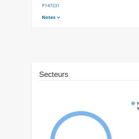
P147231
Notes
Secteurs
F
I