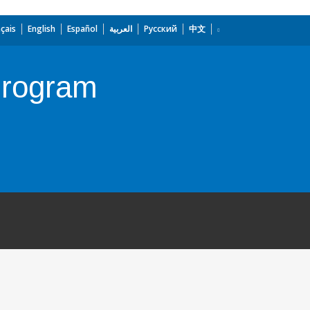
çais
English
Español
العربية
Русский
中文
Program