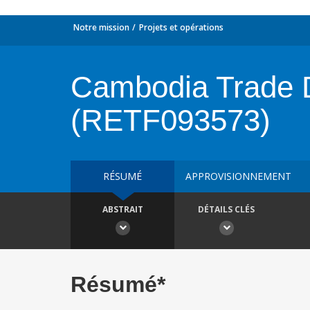
Notre mission
Projets et opérations
Cambodia Trade 
(RETF093573)
RÉSUMÉ
APPROVISIONNEMENT
ABSTRAIT
DÉTAILS CLÉS
Résumé*