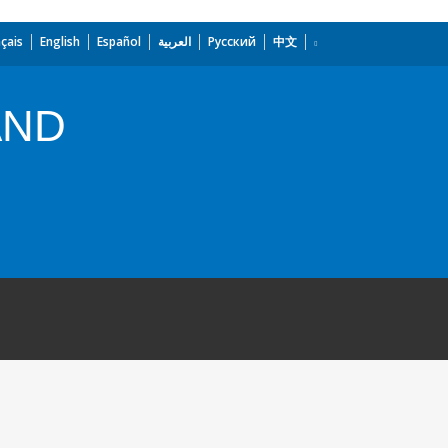
çais
English
Español
العربية
Русский
中文
AND