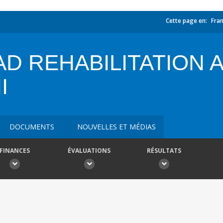
Cette page en:
Fran
D REHABILITATION 
I
DOCUMENTS
NOUVELLES ET MÉDIAS
FINANCES
ÉVALUATIONS
RÉSULTATS