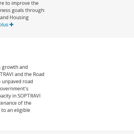
re to improve the
ness goals through:
t and Housing
 plus
s growth and
PTRAVI and the Road
he unpaved road
 government's
acity in SOPTRAVI
ntenance of the
to an eligible