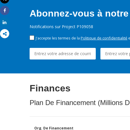
Imprimer
Abonnez-vous à notre 
Share
Share
Notifications sur Project P109058
J'accepte les termes de la
Politique de confidentialité
e
Finances
Plan De Financement (Millions D
Org. De Financement