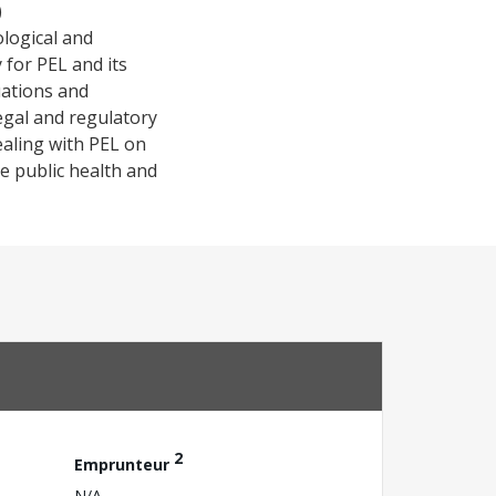
)
ological and
y for PEL and its
tuations and
egal and regulatory
ealing with PEL on
the public health and
2
Emprunteur
N/A