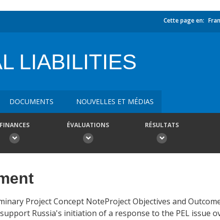
Cette page en:
Fran
 LIABILITIES
DOCUMENTS
NOUVELLES ET MÉDIAS
FINANCES
ÉVALUATIONS
RÉSULTATS
ement
liminary Project Concept NoteProject Objectives and Outcome
support Russia's initiation of a response to the PEL issue o