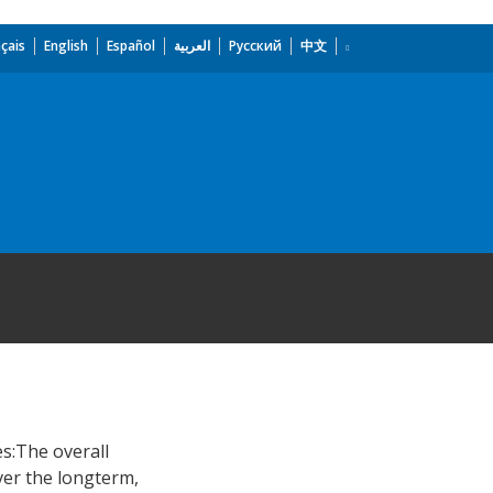
çais
English
Español
العربية
Русский
中文
s:The overall
ver the longterm,