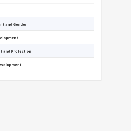
nt and Gender
evelopment
nt and Protection
Development