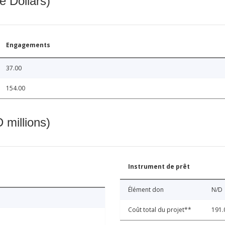
e Dollars)
Engagements
37.00
154.00
 millions)
Instrument de prêt
Élément don
N/D
Coût total du projet**
191.