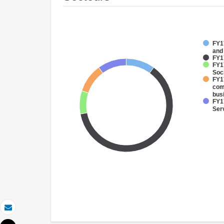
FY17
and
FY17
FY17
Soci
FY17
com
bus
FY17
Ser
Email