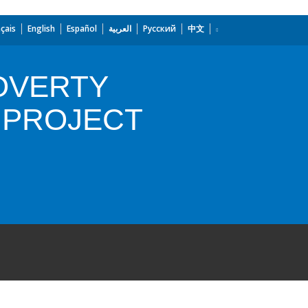
çais
English
Español
العربية
Русский
中文
OVERTY
 PROJECT