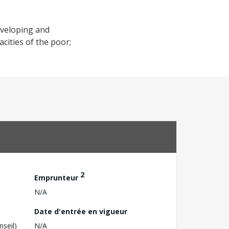
eveloping and
acities of the poor;
2
Emprunteur
N/A
Date d'entrée en vigueur
nseil)
N/A