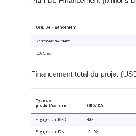
Plan De Financement (Millions D
Org. De Financement
Borrower/Recipient
IDA Credit
Financement total du projet (USD
Type de
produit/service
BIRD/IDA
Engagement BIRD
N/D
Engagement IDA
154.00