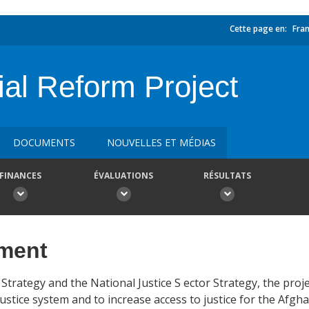
Cette page en:
Fran
ial Reform Project
DOCUMENTS
NOUVELLES ET MÉDIAS
FINANCES
ÉVALUATIONS
RÉSULTATS
ement
Strategy and the National Justice S ector Strategy, the pro
 justice system and to increase access to justice for the Afg