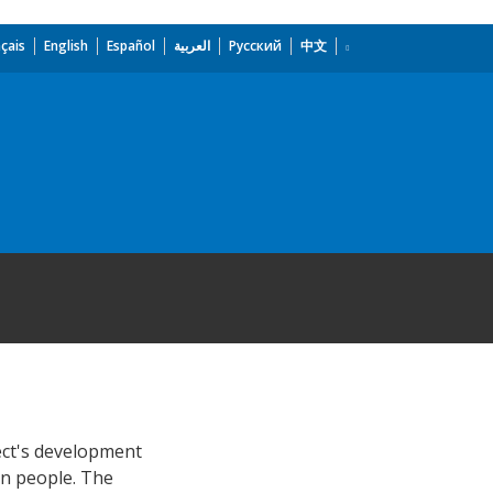
çais
English
Español
العربية
Русский
中文
ject's development
han people. The