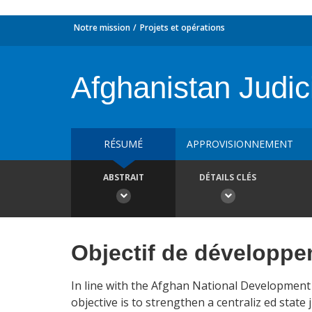
Notre mission
Projets et opérations
Afghanistan Judic
RÉSUMÉ
APPROVISIONNEMENT
ABSTRAIT
DÉTAILS CLÉS
Objectif de développ
In line with the Afghan National Development 
objective is to strengthen a centraliz ed state