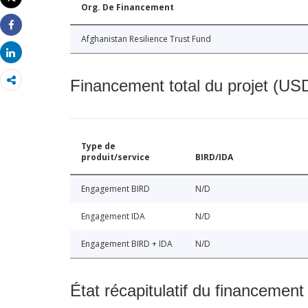
Org. De Financement
Imprimer
Share
Afghanistan Resilience Trust Fund
Share
Financement total du projet (USD
Type de
produit/service
BIRD/IDA
Engagement BIRD
N/D
Engagement IDA
N/D
Engagement BIRD + IDA
N/D
État récapitulatif du financement