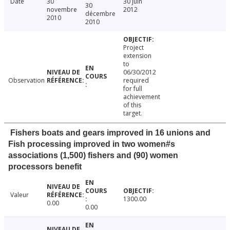
Date
30
30 juin
30
novembre
2012
décembre
2010
2010
Project
extension
to
06/30/2012
Observation
required
for full
achievement
of this
target.
Fishers boats and gears improved in 16 unions and
Fish processing improved in two women#s
associations (1,500) fishers and (90) women
processors benefit
Valeur
1300.00
0.00
0.00