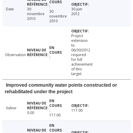
Date
30
30 juin
30
novembre
2012
novembre
2010
2010
Project
extension
to
06/30/2012
Observation
required
for full
achievement
of this
target.
Improved community water points constructed or
rehabilitated under the project
Valeur
117.00
0.00
117.00