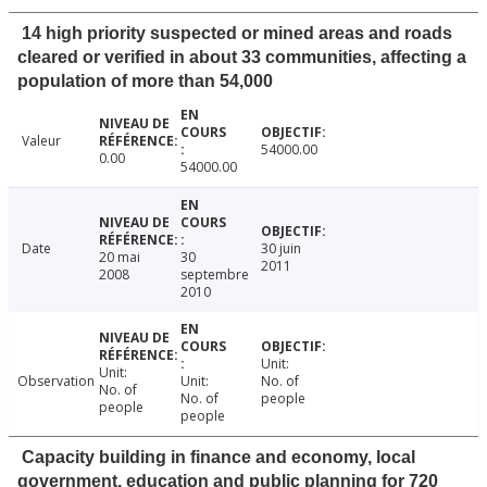
14 high priority suspected or mined areas and roads
cleared or verified in about 33 communities, affecting a
population of more than 54,000
Valeur
54000.00
0.00
54000.00
Date
30 juin
20 mai
30
2011
2008
septembre
2010
Unit:
Unit:
Observation
Unit:
No. of
No. of
No. of
people
people
people
Capacity building in finance and economy, local
government, education and public planning for 720