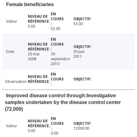
Female beneficiaries
Valeur
53.00
0.00
52.00
Date
30 juin
20 mai
30
2011
2008
septembre
2010
Observation
Improved disease control through:Investigative
samples undertaken by the disease control center
(72,000)
Valeur
72000.00
0.00
0.00