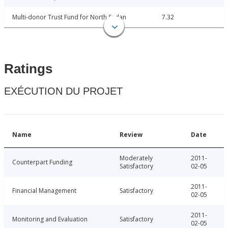
Multi-donor Trust Fund for North Sudan
7.32
Ratings
EXÉCUTION DU PROJET
Name
Review
Date
Moderately
2011-
Counterpart Funding
Satisfactory
02-05
2011-
Financial Management
Satisfactory
02-05
2011-
Monitoring and Evaluation
Satisfactory
02-05