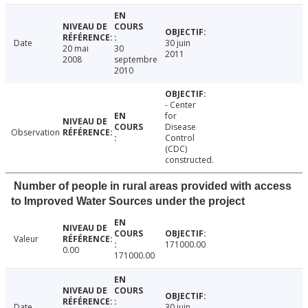
Date
30 juin
20 mai
30
2011
2008
septembre
2010
- Center
for
Disease
Observation
Control
(CDC)
constructed.
Number of people in rural areas provided with access
to Improved Water Sources under the project
Valeur
171000.00
0.00
171000.00
Date
30 juin