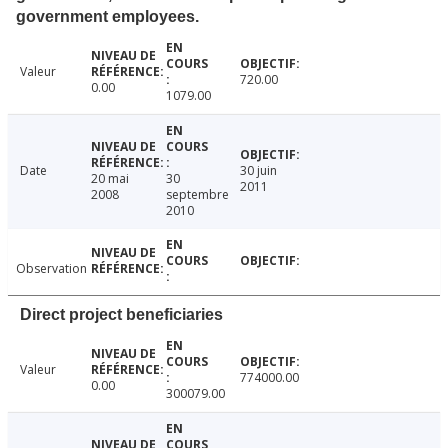
government employees.
Valeur
720.00
0.00
1079.00
Date
30 juin
20 mai
30
2011
2008
septembre
2010
Observation
Direct project beneficiaries
Valeur
774000.00
0.00
300079.00